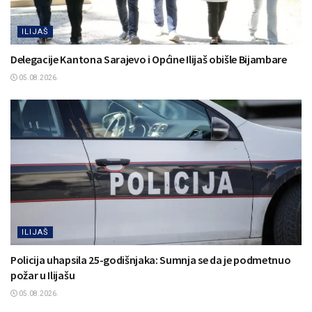
ILIJAŠ
Delegacije Kantona Sarajevo i Općine Ilijaš obišle Bijambare
05.08.2026.
ILIJAŠ
Policija uhapsila 25-godišnjaka: Sumnja se da je podmetnuo
požar u Ilijašu
05.08.2026.