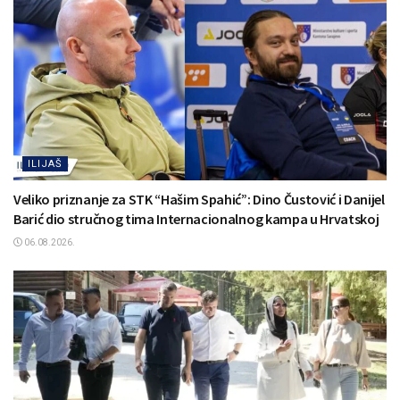
ILIJAŠ
Veliko priznanje za STK “Hašim Spahić”: Dino Čustović i Danijel
Barić dio stručnog tima Internacionalnog kampa u Hrvatskoj
06.08.2026.