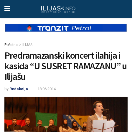
Početna
ILIJAŠ
Predramazanski koncert ilahija i
kasida “U SUSRET RAMAZANU” u
Ilijašu
by
Redakcija
18.06.2014.