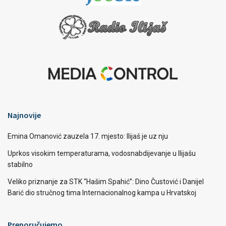
Najnovije
Emina Omanović zauzela 17. mjesto: Ilijaš je uz nju
Uprkos visokim temperaturama, vodosnabdijevanje u Ilijašu
stabilno
Veliko priznanje za STK “Hašim Spahić”: Dino Čustović i Danijel
Barić dio stručnog tima Internacionalnog kampa u Hrvatskoj
Preporučujemo