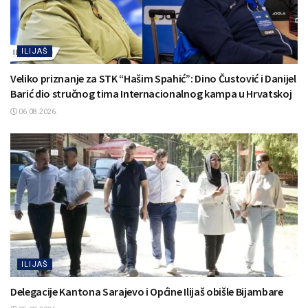
ILIJAŠ
Veliko priznanje za STK “Hašim Spahić”: Dino Čustović i Danijel
Barić dio stručnog tima Internacionalnog kampa u Hrvatskoj
06.08.2026.
ILIJAŠ
Delegacije Kantona Sarajevo i Općine Ilijaš obišle Bijambare