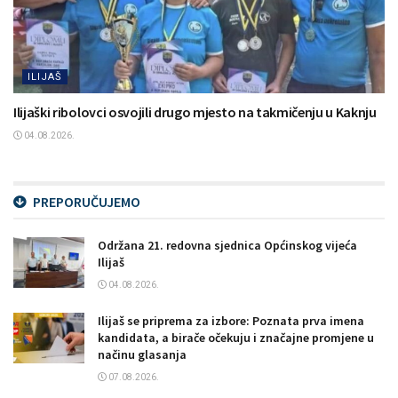
ILIJAŠ
Ilijaški ribolovci osvojili drugo mjesto na takmičenju u Kaknju
04.08.2026.
PREPORUČUJEMO
Održana 21. redovna sjednica Općinskog vijeća
Ilijaš
04.08.2026.
Ilijaš se priprema za izbore: Poznata prva imena
kandidata, a birače očekuju i značajne promjene u
načinu glasanja
07.08.2026.