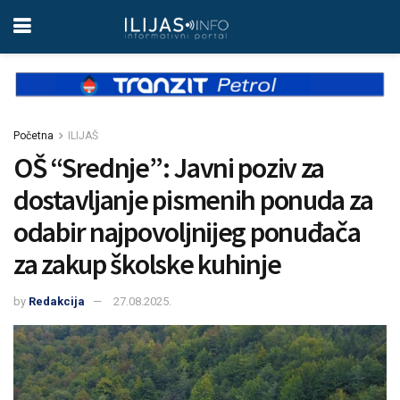
Početna
ILIJAŠ
OŠ “Srednje”: Javni poziv za
dostavljanje pismenih ponuda za
odabir najpovoljnijeg ponuđača
za zakup školske kuhinje
by
Redakcija
27.08.2025.