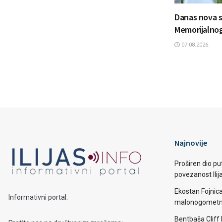
Danas nova s
Memorijalnog
07.08.2026.
Najnovije
Proširen dio put
povezanost Ilij
Ekostan Fojnic
Informativni portal.
malonogometno
Bentbaša Cliff D