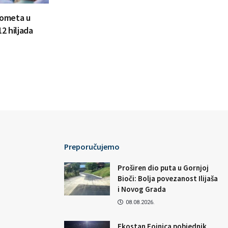
prometa u
2 hiljada
Preporučujemo
Proširen dio puta u Gornjoj
Bioči: Bolja povezanost Ilijaša
i Novog Grada
08.08.2026.
Ekostan Fojnica pobjednik