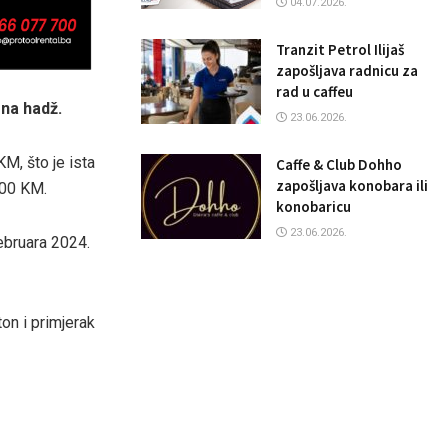
04.07.2026.
Tranzit Petrol Ilijaš
zapošljava radnicu za
rad u caffeu
 na hadž.
23.06.2026.
KM, što je ista
Caffe & Club Dohho
zapošljava konobara ili
000 KM.
konobaricu
23.06.2026.
februara 2024.
on i primjerak