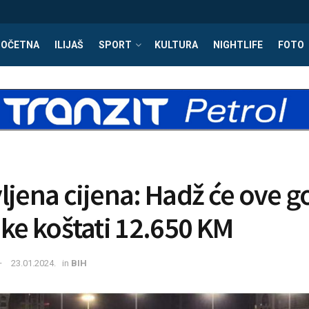
POČETNA
ILIJAŠ
SPORT
KULTURA
NIGHTLIFE
FOTO
ljena cijena: Hadž će ove g
ike koštati 12.650 KM
23.01.2024.
in
BIH