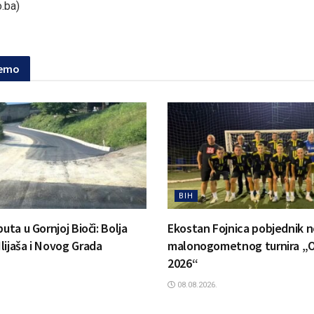
o.ba)
jemo
BIH
puta u Gornjoj Bioči: Bolja
Ekostan Fojnica pobjednik 
lijaša i Novog Grada
malonogometnog turnira „O
2026“
08.08.2026.