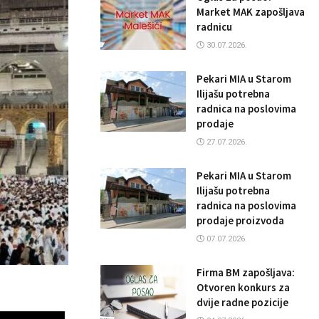
Market MAK zapošljava
radnicu
30.07.2026.
Pekari MIA u Starom
Ilijašu potrebna
radnica na poslovima
prodaje
27.07.2026.
Pekari MIA u Starom
Ilijašu potrebna
radnica na poslovima
prodaje proizvoda
07.07.2026.
Firma BM zapošljava:
Otvoren konkurs za
dvije radne pozicije