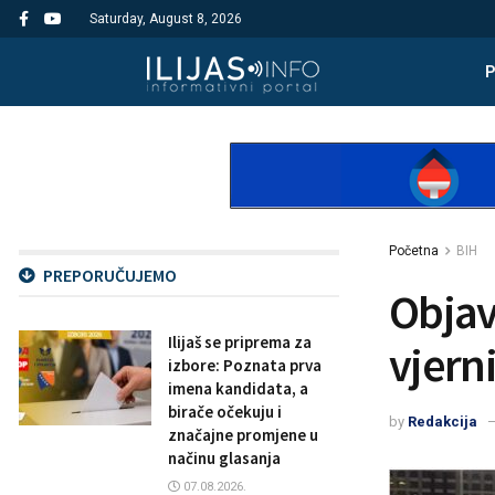
Saturday, August 8, 2026
Početna
BIH
PREPORUČUJEMO
Objav
Ilijaš se priprema za
vjern
izbore: Poznata prva
imena kandidata, a
birače očekuju i
by
Redakcija
značajne promjene u
načinu glasanja
07.08.2026.