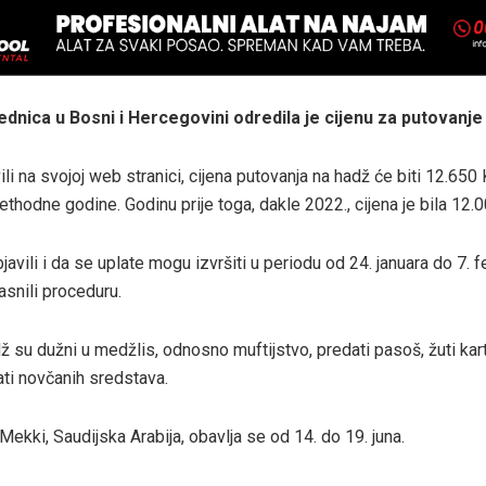
ednica u Bosni i Hercegovini odredila je cijenu za putovanje
li na svojoj web stranici, cijena putovanja na hadž će biti 12.650 
rethodne godine. Godinu prije toga, dakle 2022., cijena je bila 12.
avili i da se uplate mogu izvršiti u periodu od 24. januara do 7. 
asnili proceduru.
ž su dužni u medžlis, odnosno muftijstvo, predati pasoš, žuti kart
ati novčanih sredstava.
ekki, Saudijska Arabija, obavlja se od 14. do 19. juna.