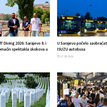
BIH
f Diving 2026: Sarajevo 8. i
U Sarajevu počelo saobraćat
omaćin spektakla skokova u
ISUZU autobusa
07.08.2026.
BIH