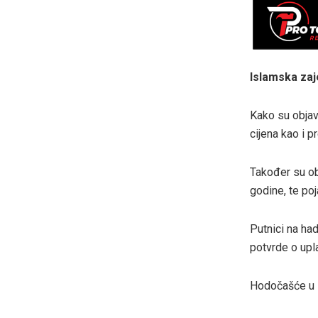
Islamska zaj
Kako su objavi
cijena kao i p
Također su obj
godine, te poj
Putnici na had
potvrde o upl
Hodočašće u M