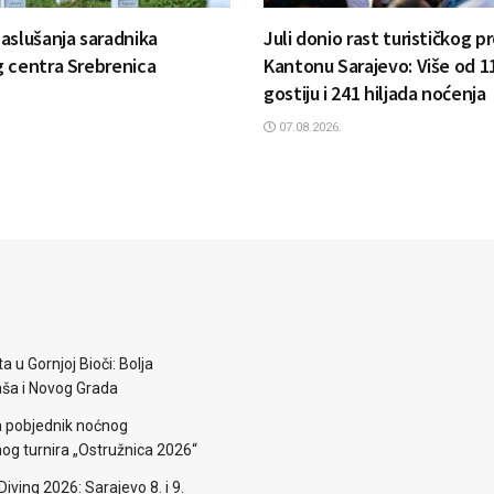
aslušanja saradnika
Juli donio rast turističkog 
 centra Srebrenica
Kantonu Sarajevo: Više od 11
gostiju i 241 hiljada noćenja
07.08.2026.
a u Gornjoj Bioči: Bolja
aša i Novog Grada
a pobjednik noćnog
g turnira „Ostružnica 2026“
iving 2026: Sarajevo 8. i 9.