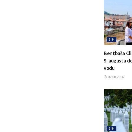
BIH
Bentbaša Clif
9. augusta d
vodu
07.08.2026.
BIH