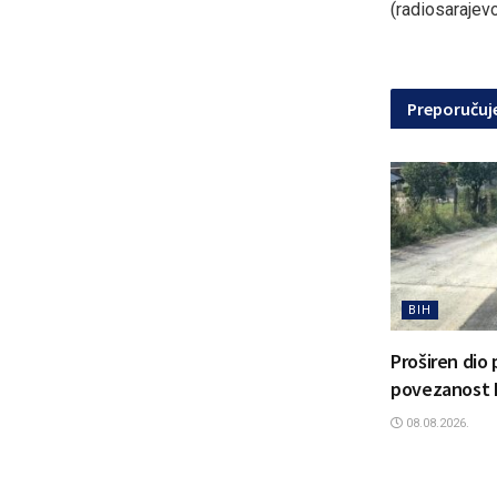
(radiosarajev
Preporuču
BIH
Proširen dio 
povezanost I
08.08.2026.