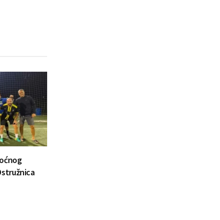
noćnog
stružnica