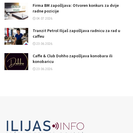
Firma BM zapošljava: Otvoren konkurs za dvije
radne pozicije
04.07.2026.
Tranzit Petrol Ilijaš zapošljava radnicu za rad u
caffeu
23.06.2026.
Caffe & Club Dohho zapošljava konobara ili
konobaricu
23.06.2026.