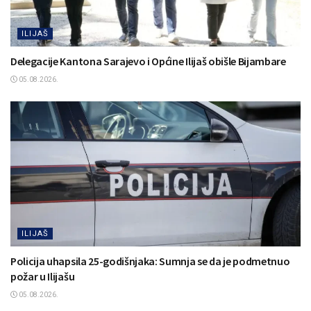
ILIJAŠ
Delegacije Kantona Sarajevo i Općine Ilijaš obišle Bijambare
05.08.2026.
ILIJAŠ
Policija uhapsila 25-godišnjaka: Sumnja se da je podmetnuo
požar u Ilijašu
05.08.2026.