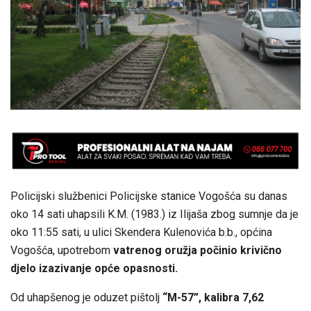
Policijski službenici Policijske stanice Vogošća su danas
oko 14 sati uhapsili K.M. (1983.) iz Ilijaša zbog sumnje da je
oko 11:55 sati, u ulici Skendera Kulenovića b.b., općina
Vogošća, upotrebom
vatrenog oružja počinio krivično
djelo izazivanje opće opasnosti.
Od uhapšenog je oduzet pištolj
“M-57”, kalibra 7,62