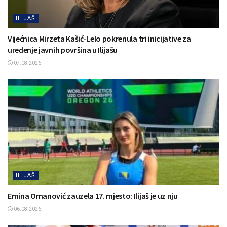
ILIJAŠ
Vijećnica Mirzeta Kašić-Lelo pokrenula tri inicijative za
uređenje javnih površina u Ilijašu
07.08.2026.
ILIJAŠ
Emina Omanović zauzela 17. mjesto: Ilijaš je uz nju
06.08.2026.