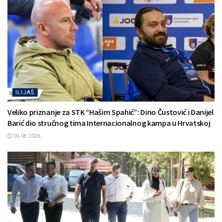
ILIJAŠ
Veliko priznanje za STK “Hašim Spahić”: Dino Čustović i Danijel
Barić dio stručnog tima Internacionalnog kampa u Hrvatskoj
06.08.2026.