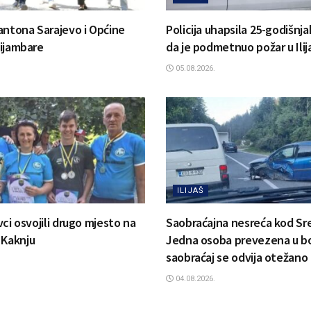
antona Sarajevo i Općine
Policija uhapsila 25-godišnj
 Bijambare
da je podmetnuo požar u Ilij
05.08.2026.
ILIJAŠ
ovci osvojili drugo mjesto na
Saobraćajna nesreća kod Sr
 Kaknju
Jedna osoba prevezena u bo
saobraćaj se odvija otežano
04.08.2026.