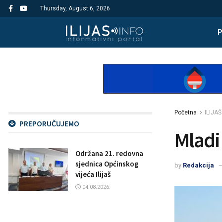
Thursday, August 6, 2026
Početna
ILIJAŠ
PREPORUČUJEMO
Mladi 
Održana 21. redovna
sjednica Općinskog
by
Redakcija
vijeća Ilijaš
04.08.2026.