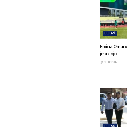
ILIJAŠ
Emina Omanovi
je uz nju
06.08.2026.
ILIJAŠ