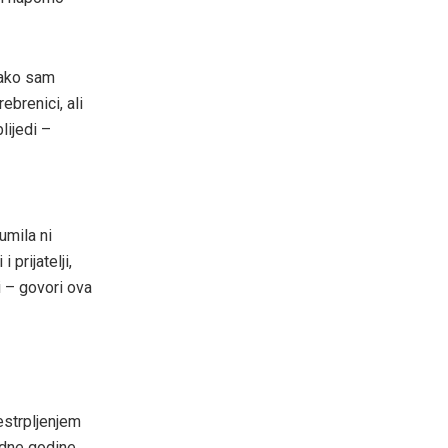
iako sam
brenici, ali
lijedi –
umila ni
prijatelji,
 – govori ova
estrpljenjem
edne godine