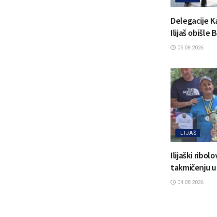
Delegacije K
Ilijaš obišle
05.08.2026.
ILIJAŠ
Ilijaški ribol
takmičenju u
04.08.2026.