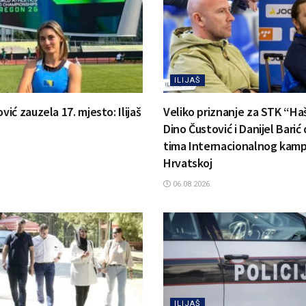
ILIJAŠ
ć zauzela 17. mjesto: Ilijaš
Veliko priznanje za STK “Ha
Dino Čustović i Danijel Barić
tima Internacionalnog kamp
Hrvatskoj
06.08.2026.
ILIJAŠ