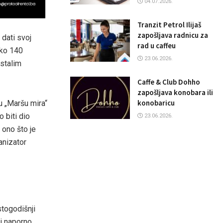
04.07.2026.
Tranzit Petrol Ilijaš
zapošljava radnicu za
 dati svoj
rad u caffeu
oko 140
23.06.2026.
ostalim
Caffe & Club Dohho
zapošljava konobara ili
konobaricu
u „Maršu mira“
o biti dio
23.06.2026.
 ono što je
anizator
togodišnji
 i naporno