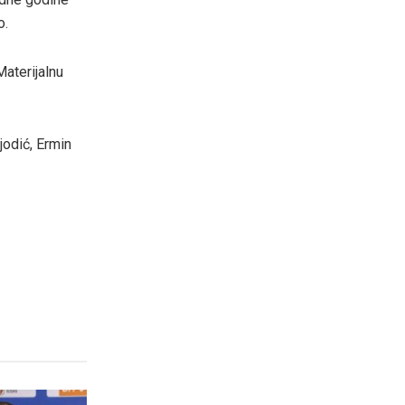
o.
aterijalnu
jodić, Ermin