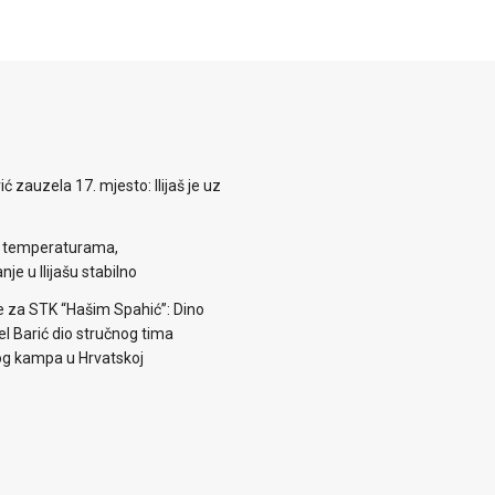
zauzela 17. mjesto: Ilijaš je uz
m temperaturama,
je u Ilijašu stabilno
e za STK “Hašim Spahić”: Dino
jel Barić dio stručnog tima
og kampa u Hrvatskoj