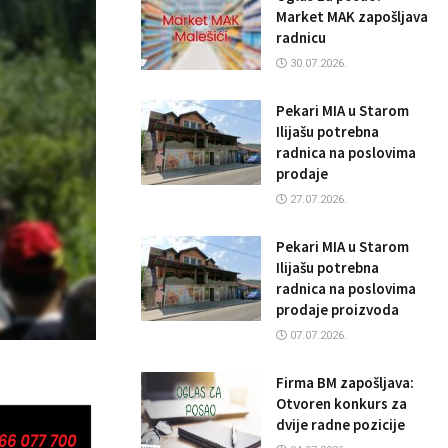
Market MAK zapošljava
radnicu
30.07.2026.
Pekari MIA u Starom
Ilijašu potrebna
radnica na poslovima
prodaje
27.07.2026.
Pekari MIA u Starom
Ilijašu potrebna
radnica na poslovima
prodaje proizvoda
07.07.2026.
Firma BM zapošljava:
Otvoren konkurs za
dvije radne pozicije