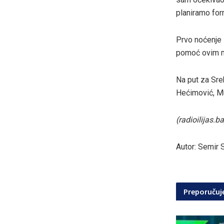
planiramo for
Prvo noćenje 
pomoć ovim mla
Na put za Sre
Hećimović, Mu
(radioilijas.ba
Autor: Semir 
Preporuču