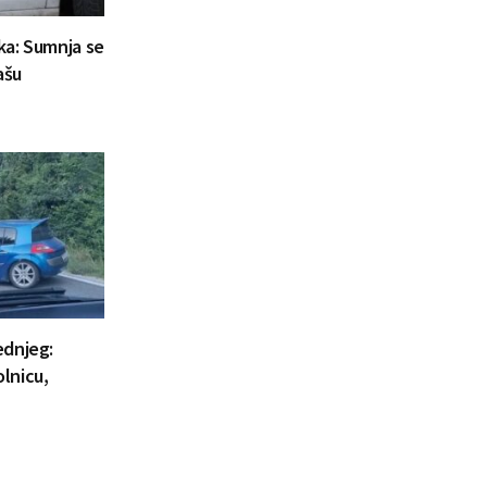
aka: Sumnja se
ašu
ednjeg:
lnicu,