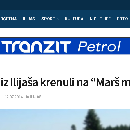
POČETNA
ILIJAŠ
SPORT
KULTURA
NIGHTLIFE
FOTO
iz Ilijaša krenuli na “Marš 
12.07.2014.
in
ILIJAŠ