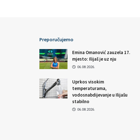
Preporučujemo
Emina Omanović zauzela 17.
mjesto: Ilijaš je uz nju
06.08.2026.
Uprkos visokim
temperaturama,
vodosnabdijevanje u Ilijašu
stabilno
06.08.2026.