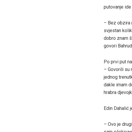
putovanje ide 
– Bez obzira 
svjestan koli
dobro znam šta
govori Bahrud
Po prvi put na
– Govorili su 
jednog trenutk
dakle imam do
hrabra djevojk
Edin Dahalić j
– Ovo je drug
sam očekivao 