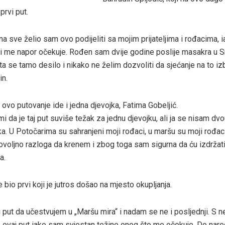
prvi put.
na sve želio sam ovo podijeliti sa mojim prijateljima i rođacima, 
ki me napor očekuje. Rođen sam dvije godine poslije masakra u Sre
 se tamo desilo i nikako ne želim dozvoliti da sjećanje na to izb
in.
 ovo putovanje ide i jedna djevojka, Fatima Gobeljić.
mi da je taj put suviše težak za jednu djevojku, ali ja se nisam dvo
a. U Potočarima su sahranjeni moji rođaci, u maršu su moji rođaci i 
voljno razloga da krenem i zbog toga sam sigurna da ću izdržati
a.
e bio prvi koji je jutros došao na mjesto okupljanja.
i put da učestvujem u „Maršu mira“ i nadam se ne i posljednji. S n
ovaj put iako sam svjestan težine onog što me očekuje. Do nar