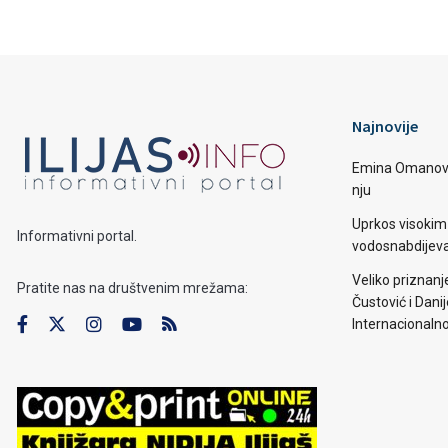
Najnovije
Emina Omanović 
nju
Uprkos visoki
Informativni portal.
vodosnabdijevan
Veliko priznanj
Pratite nas na društvenim mrežama:
Čustović i Dani
Internacionaln