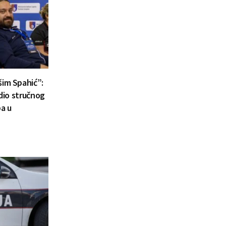
šim Spahić”:
 dio stručnog
a u