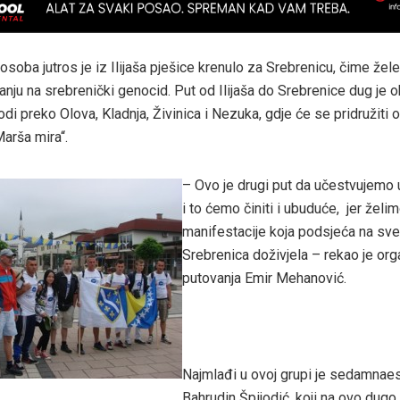
soba jutros je iz Ilijaša pješice krenulo za Srebrenicu, čime žele
anju na srebrenički genocid. Put od Ilijaša do Srebrenice dug je 
odi preko Olova, Kladnja, Živinica i Nezuka, gdje će se pridružiti 
arša mira“.
– Ovo je drugi
put da učestvujemo 
i to ćemo činiti i ubuduće, jer želim
manifestacije koja podsjeća na sve
Srebrenica doživjela – rekao je org
putovanja Emir Mehanović.
Najmlađi u ovoj grupi je sedamnaes
Bahrudin Špijodić, koji na ovo dugo