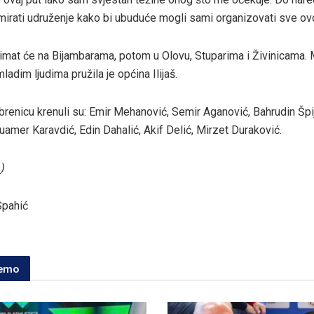
mirati udruženje kako bi ubuduće mogli sami organizovati sve ov
imat će na Bijambarama, potom u Olovu, Stuparima i Živinicama. M
dim ljudima pružila je općina Ilijaš.
brenicu krenuli su: Emir Mehanović, Semir Aganović, Bahrudin Špi
amer Karavdić, Edin Dahalić, Akif Delić, Mirzet Duraković.
)
Spahić
jemo