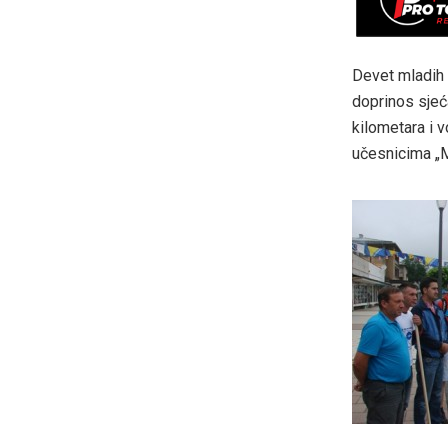
Devet mladih o
doprinos sjeć
kilometara i v
učesnicima „M