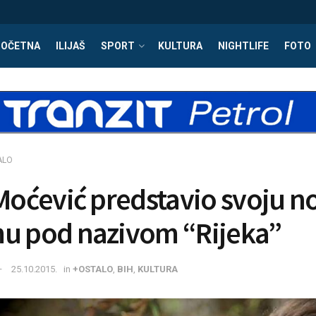
POČETNA
ILIJAŠ
SPORT
KULTURA
NIGHTLIFE
FOTO
ALO
 Moćević predstavio svoju n
u pod nazivom “Rijeka”
25.10.2015.
in
+OSTALO
,
BIH
,
KULTURA