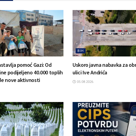
BIH
stavlja pomoć Gazi: Od
Uskoro javna nabavka za ob
ne podijeljeno 40.000 toplih
ulici Ive Andrića
de nove aktivnosti
05.08.2026.