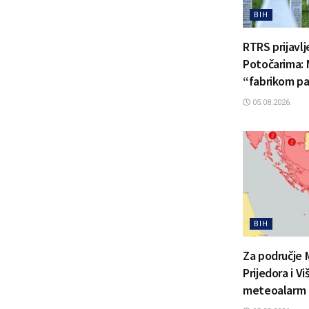
BIH
RTRS prijavl
Potočarima: 
“fabrikom pa
05.08.2026.
BIH
Za područje 
Prijedora i V
meteoalarm