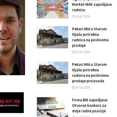
Market MAK zapošljava
radnicu
30.07.2026.
Pekari MIA u Starom
Ilijašu potrebna
radnica na poslovima
prodaje
27.07.2026.
Pekari MIA u Starom
Ilijašu potrebna
radnica na poslovima
prodaje proizvoda
07.07.2026.
Firma BM zapošljava:
Otvoren konkurs za
dvije radne pozicije