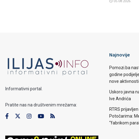
05.08.2026.
Najnovije
Pomozi.ba nast
godine podijelj
nove aktivnosti
Informativni portal.
Uskoro javna n
Ive Andrića
Pratite nas na društvenim mrežama:
RTRS prijavljen
Potočarima: Me
“fabrikom para