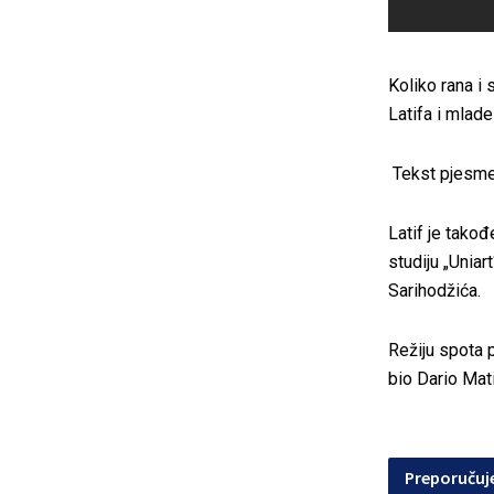
Koliko rana i 
Latifa i mlad
Tekst pjesme 
Latif je tako
studiju „Uniar
Sarihodžića.
Režiju spota 
bio Dario Mati
Preporuču