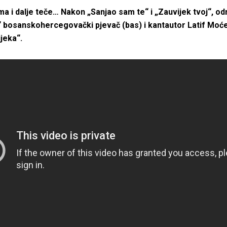
ma i dalje teče… Nakon „Sanjao sam te“ i „Zauvijek tvoj“, o
“ bosanskohercegovački pjevač (bas) i kantautor Latif Moće
ijeka“.