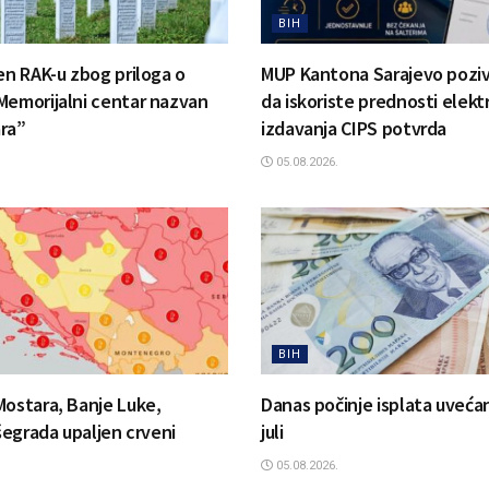
BIH
jen RAK-u zbog priloga o
MUP Kantona Sarajevo pozi
Memorijalni centar nazvan
da iskoriste prednosti elek
ra”
izdavanja CIPS potvrda
05.08.2026.
BIH
Mostara, Banje Luke,
Danas počinje isplata uvećan
išegrada upaljen crveni
juli
05.08.2026.