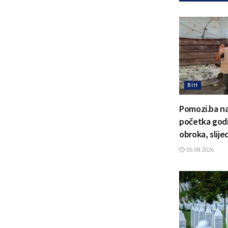
BIH
Pomozi.ba na
početka godi
obroka, slije
05.08.2026.