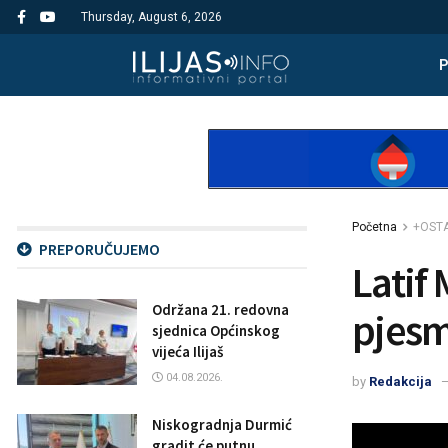
Thursday, August 6, 2026
Početna
+OST
PREPORUČUJEMO
Latif
Održana 21. redovna
pjesm
sjednica Općinskog
vijeća Ilijaš
04.08.2026.
by
Redakcija
Niskogradnja Durmić
gradit će putnu