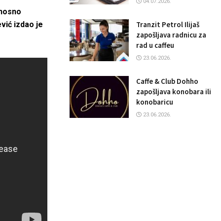
04.07.2026.
dnosno
Tranzit Petrol Ilijaš
vić izdao je
zapošljava radnicu za
rad u caffeu
23.06.2026.
Caffe & Club Dohho
zapošljava konobara ili
konobaricu
23.06.2026.