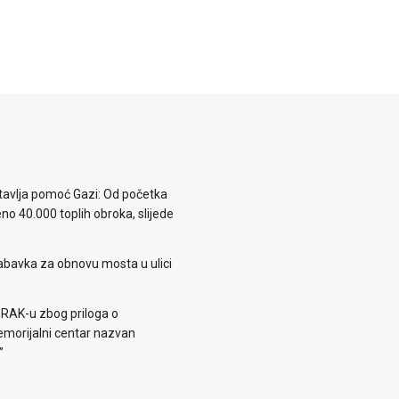
avlja pomoć Gazi: Od početka
eno 40.000 toplih obroka, slijede
abavka za obnovu mosta u ulici
 RAK-u zbog priloga o
morijalni centar nazvan
”