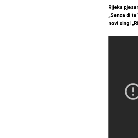
Rijeka pjesa
„Senza di te
novi singl „R