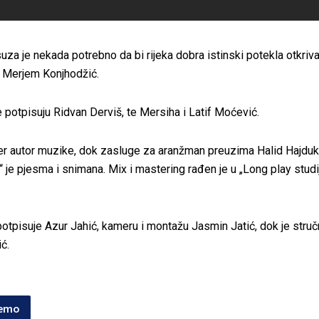
suza je nekada potrebno da bi rijeka dobra istinski potekla otkriva
e Merjem Konjhodžić.
potpisuju Ridvan Derviš, te Mersiha i Latif Moćević.
đer autor muzike, dok zasluge za aranžman preuzima Halid Hajduk
t“ je pjesma i snimana. Mix i mastering rađen je u „Long play studi
potpisuje Azur Jahić, kameru i montažu Jasmin Jatić, dok je struč
ć.
jemo