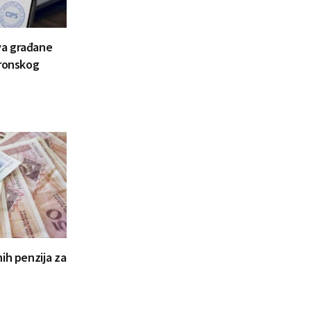
va građane
tronskog
ih penzija za