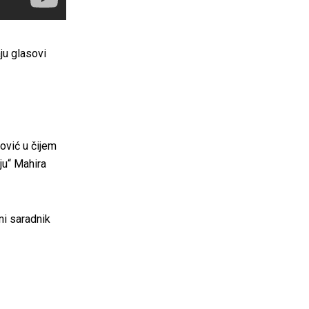
ju glasovi
ović u čijem
ju“ Mahira
ni saradnik