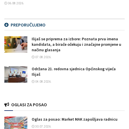
06.08.2026.
PREPORUČUJEMO
Ilijaš se priprema za izbore: Poznata prva imena
kandidata, a birače očekuju i značajne promjene u
načinu glasanja
07.08.2026.
Održana 21. redovna sjednica Općinskog vijeća
Ilijaš
04.08.2026.
OGLASI ZA POSAO
Oglas za posao: Market MAK zapošljava radnicu
30.07.2026.