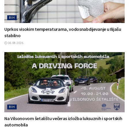
BIH
Uprkos visokim temperaturama, vodosnabdijevanje u Ilijašu
stabilno
06.08.2026.
BIH
Na Vilsonovom šetalištu večeras izložba luksuznih i sportskih
automobila