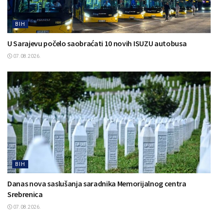
BIH
U Sarajevu počelo saobraćati 10 novih ISUZU autobusa
07.08.2026.
BIH
Danas nova saslušanja saradnika Memorijalnog centra
Srebrenica
07.08.2026.