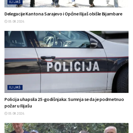
ILIJAŠ
Delegacije Kantona Sarajevo i Općine Ilijaš obišle Bijambare
05.08.2026.
ILIJAŠ
Policija uhapsila 25-godišnjaka: Sumnja se da je podmetnuo
požar u Ilijašu
05.08.2026.