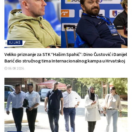
ILIJAŠ
Veliko priznanje za STK “Hašim Spahić”: Dino Čustović i Danijel
Barić dio stručnog tima Internacionalnog kampa u Hrvatskoj
06.08.2026.