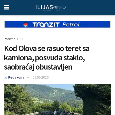
Početna
BIH
Kod Olova se rasuo teret sa
kamiona, posvuda staklo,
saobraćaj obustavljen
by
Redakcija
09.06.2025.