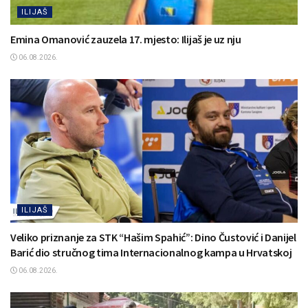
ILIJAŠ
Emina Omanović zauzela 17. mjesto: Ilijaš je uz nju
06.08.2026.
ILIJAŠ
Veliko priznanje za STK “Hašim Spahić”: Dino Čustović i Danijel
Barić dio stručnog tima Internacionalnog kampa u Hrvatskoj
06.08.2026.