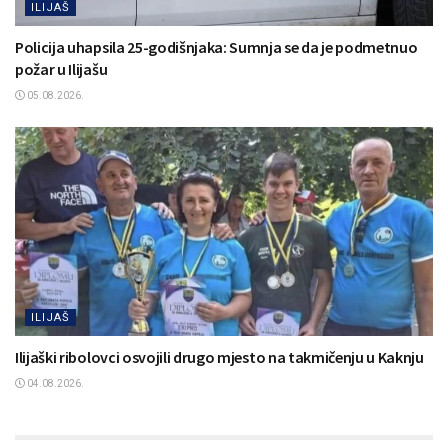
ILIJAŠ
Policija uhapsila 25-godišnjaka: Sumnja se da je podmetnuo
požar u Ilijašu
05.08.2026.
ILIJAŠ
Ilijaški ribolovci osvojili drugo mjesto na takmičenju u Kaknju
04.08.2026.