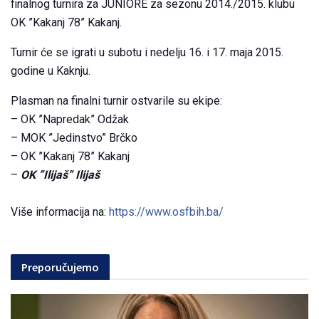
finalnog turnira za JUNIORE za sezonu 2014./2015. klubu
OK ”Kakanj 78” Kakanj.
Turnir će se igrati u subotu i nedelju 16. i 17. maja 2015.
godine u Kaknju.
Plasman na finalni turnir ostvarile su ekipe:
– OK ”Napredak” Odžak
– MOK ”Jedinstvo” Brčko
– OK ”Kakanj 78” Kakanj
–
OK ”Ilijaš” Ilijaš
Više informacija na:
https://www.osfbih.ba/
Preporučujemo