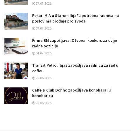
27.07.2026.
Pekari MIA u Starom Ilijašu potrebna radnica na
poslovima prodaje proizvoda
07.07.2026.
Firma BM zapošljava: Otvoren konkurs za dvije
radne pozicije
04.07.2026.
Tranzit Petrol Ilijaš zapošljava radnicu za rad u
caffeu
23.06.2026.
Caffe & Club Dohho zapošljava konobara ili
konobaricu
23.06.2026.