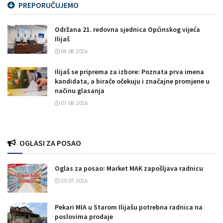
PREPORUČUJEMO
Održana 21. redovna sjednica Općinskog vijeća
Ilijaš
04.08.2026.
Ilijaš se priprema za izbore: Poznata prva imena
kandidata, a birače očekuju i značajne promjene u
načinu glasanja
07.08.2026.
OGLASI ZA POSAO
Oglas za posao: Market MAK zapošljava radnicu
30.07.2026.
Pekari MIA u Starom Ilijašu potrebna radnica na
poslovima prodaje