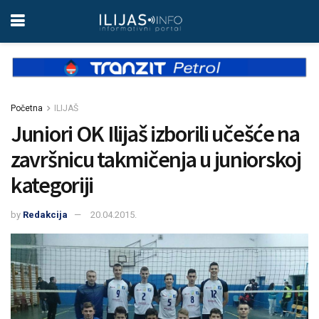
Početna
ILIJAŠ
Juniori OK Ilijaš izborili učešće na
završnicu takmičenja u juniorskoj
kategoriji
by
Redakcija
20.04.2015.