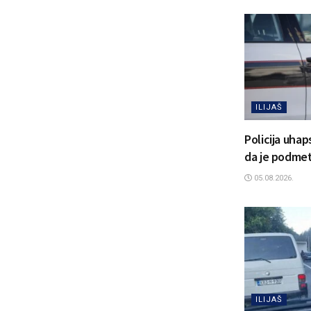
ILIJAŠ
Policija uhap
da je podmetn
05.08.2026.
ILIJAŠ