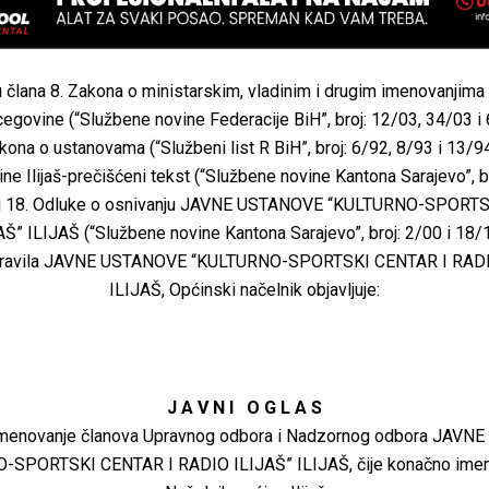
člana 8. Zakona o ministarskim, vladinim i drugim imenovanjima
egovine (“Službene novine Federacije BiH”, broj: 12/03, 34/03 i 
akona o ustanovama (“Službeni list R BiH”, broj: 6/92, 8/93 i 13/94
ine Ilijaš-prečišćeni tekst (“Službene novine Kantona Sarajevo”, br
1. i 18. Odluke o osnivanju JAVNE USTANOVE “KULTURNO-SPORT
” ILIJAŠ (“Službene novine Kantona Sarajevo”, broj: 2/00 i 18/1
. Pravila JAVNE USTANOVE “KULTURNO-SPORTSKI CENTAR I RADI
ILIJAŠ, Općinski načelnik objavljuje:
J A V N I O G L A S
 imenovanje članova Upravnog odbora i Nadzornog odbora JAV
-SPORTSKI CENTAR I RADIO ILIJAŠ” ILIJAŠ, čije konačno imeno