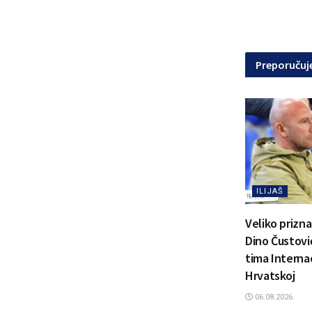
Preporuču
ILIJAŠ
Veliko prizn
Dino Čustović
tima Interna
Hrvatskoj
06.08.2026.