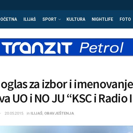
POČETNA
ILIJAŠ
SPORT
KULTURA
NIGHTLIFE
FOTO
 oglas za izbor i imenovanj
va UO i NO JU “KSC i Radio I
20.05.2015.
in
ILIJAŠ
,
OBAVJEŠTENJA