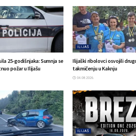
ILIJAŠ
sila 25-godišnjaka: Sumnja se
Ilijaški ribolovci osvojili dr
uo požar u Ilijašu
takmičenju u Kaknju
04.08.2026.
ILIJAŠ