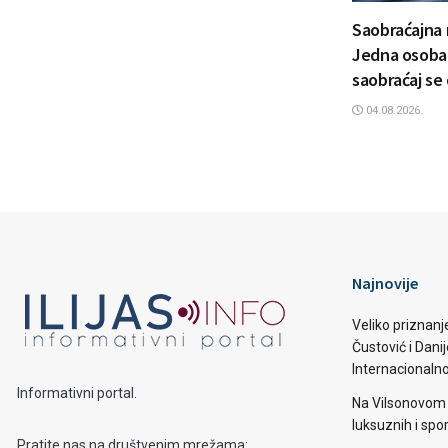
Saobraćajna 
Jedna osoba 
saobraćaj se
04.08.2026.
Najnovije
Veliko priznanj
Čustović i Dani
Internacionaln
Informativni portal.
Na Vilsonovom 
luksuznih i spo
Pratite nas na društvenim mrežama: