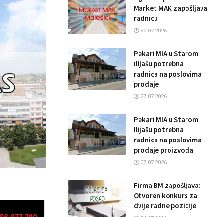
Market MAK zapošljava
radnicu
30.07.2026.
Pekari MIA u Starom
Ilijašu potrebna
radnica na poslovima
prodaje
27.07.2026.
Pekari MIA u Starom
Ilijašu potrebna
radnica na poslovima
prodaje proizvoda
07.07.2026.
Firma BM zapošljava:
Otvoren konkurs za
dvije radne pozicije