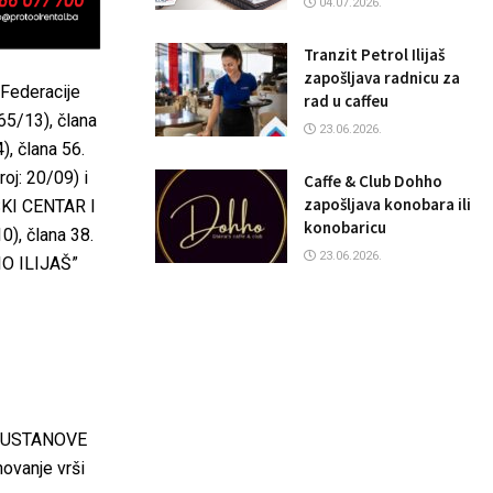
04.07.2026.
Tranzit Petrol Ilijaš
zapošljava radnicu za
 Federacije
rad u caffeu
65/13), člana
23.06.2026.
), člana 56.
oj: 20/09) i
Caffe & Club Dohho
zapošljava konobara ili
SKI CENTAR I
konobaricu
0), člana 38.
23.06.2026.
O ILIJAŠ”
NE USTANOVE
vanje vrši