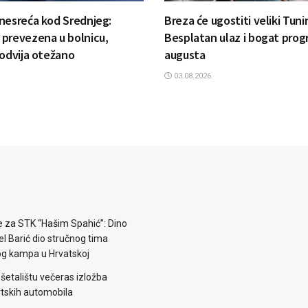
nesreća kod Srednjeg:
Breza će ugostiti veliki Tun
prevezena u bolnicu,
Besplatan ulaz i bogat prog
 odvija otežano
augusta
03.08.2026.
e za STK “Hašim Spahić”: Dino
jel Barić dio stručnog tima
og kampa u Hrvatskoj
šetalištu večeras izložba
rtskih automobila