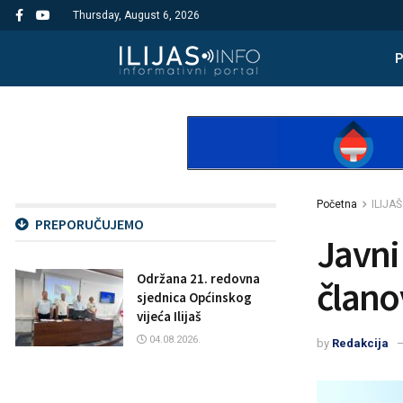
Thursday, August 6, 2026
Početna
ILIJAŠ
PREPORUČUJEMO
Javni
Održana 21. redovna
člano
sjednica Općinskog
vijeća Ilijaš
04.08.2026.
by
Redakcija