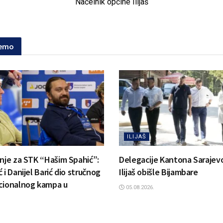
Načelnik općine Ilijaš
jemo
ILIJAŠ
anje za STK “Hašim Spahić”:
Delegacije Kantona Sarajevo
 i Danijel Barić dio stručnog
Ilijaš obišle Bijambare
cionalnog kampa u
05.08.2026.