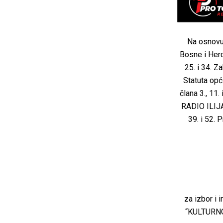
Na osnovu 
Bosne i Herc
25. i 34. Z
Statuta opć
člana 3., 1
RADIO ILIJAŠ
39. i 52
za izbor i
“KULTURNO