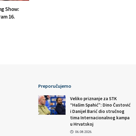
ing Show:
ram 16.
Preporučujemo
Veliko priznanje za STK
“Hašim Spahić”: Dino Čustović
i Danijel Barić dio stručnog
tima Internacionalnog kampa
u Hrvatskoj
06.08.2026.