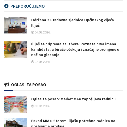
PREPORUČUJEMO
Održana 21. redovna sjednica Općinskog vijeća
Ilijaš
04.08.2026.
Ilijaš se priprema za izbore: Poznata prva imena
kandidata, a birače očekuju i značajne promjene u
načinu glasanja
07.08.2026.
OGLASI ZA POSAO
Oglas za posao: Market MAK zapošljava radnicu
30.07.2026.
Pekari MIA u Starom Ilijašu potrebna radnica na
poslovima prodaje