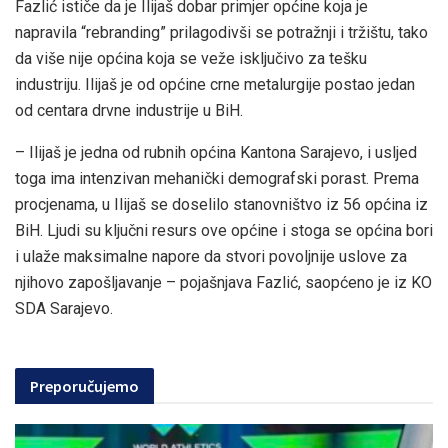
Fazlić ističe da je Ilijaš dobar primjer općine koja je
napravila “rebranding” prilagodivši se potražnji i tržištu, tako
da više nije općina koja se veže isključivo za tešku
industriju. Ilijaš je od općine crne metalurgije postao jedan
od centara drvne industrije u BiH.
– Ilijaš je jedna od rubnih općina Kantona Sarajevo, i usljed
toga ima intenzivan mehanički demografski porast. Prema
procjenama, u Ilijaš se doselilo stanovništvo iz 56 općina iz
BiH. Ljudi su ključni resurs ove općine i stoga se općina bori
i ulaže maksimalne napore da stvori povoljnije uslove za
njihovo zapošljavanje – pojašnjava Fazlić, saopćeno je iz KO
SDA Sarajevo.
Preporučujemo