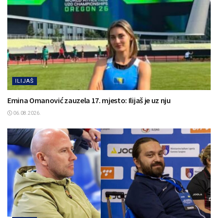
ILIJAŠ
Emina Omanović zauzela 17. mjesto: Ilijaš je uz nju
06.08.2026.