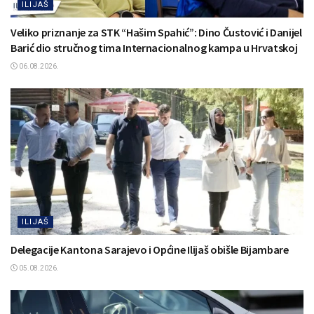
ILIJAŠ
Veliko priznanje za STK “Hašim Spahić”: Dino Čustović i Danijel
Barić dio stručnog tima Internacionalnog kampa u Hrvatskoj
06.08.2026.
ILIJAŠ
Delegacije Kantona Sarajevo i Općine Ilijaš obišle Bijambare
05.08.2026.