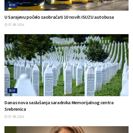
BIH
U Sarajevu počelo saobraćati 10 novih ISUZU autobusa
07.08.2026.
BIH
Danas nova saslušanja saradnika Memorijalnog centra
Srebrenica
07.08.2026.