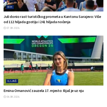
BIH
Juli donio rast turističkog prometa u Kantonu Sarajevo: Više
od 112 hiljada gostiju i 241 hiljada noćenja
07.08.2026.
ILIJAŠ
Emina Omanović zauzela 17. mjesto: Ilijaš je uz nju
06.08.2026.