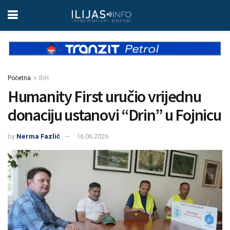
Početna
BIH
Humanity First uručio vrijednu
donaciju ustanovi “Drin” u Fojnicu
by
Nerma Fazlić
16.06.2026.