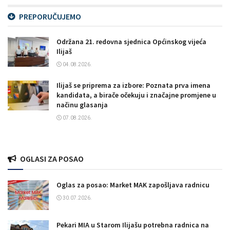
PREPORUČUJEMO
Održana 21. redovna sjednica Općinskog vijeća
Ilijaš
04.08.2026.
Ilijaš se priprema za izbore: Poznata prva imena
kandidata, a birače očekuju i značajne promjene u
načinu glasanja
07.08.2026.
OGLASI ZA POSAO
Oglas za posao: Market MAK zapošljava radnicu
30.07.2026.
Pekari MIA u Starom Ilijašu potrebna radnica na