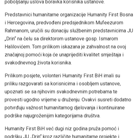
poboljšanju uslova boravka korisnika ustanove.
Predstavnici humanitarne organizacije Humanity First Bosna
i Hercegovina, predvođeni predsjednikom Mufeezurom
Rahmanom, uručili su donaciju službenim predstavnicima JU
„Drin“ na čelu sa direktorom ustanove gosp. Ismarom
Halilovićem. Tom prilikom iskazana je zahvalnost na ovoj
značajnoj pomoći koja će unaprijediti kvalitet smještaja i
svakodnevnog života korisnika.
Prilikom posjete, volonteri Humanity First BiH imali su
priliku razgovarati sa korisnicima i osobljem ustanove,
upoznati se sa njihovim svakodnevnim potrebama te
provesti ugodno vrijeme u druženju. Ovakvi susreti dodatno
potvrđuju važnost humanitarnog djelovanja i kontinuirane
podrške najugroženijim kategorijama društva.
Humanity First BiH već dugi niz godina pruža pomoć i
podršku JU „Drin“ kroz različite humanitarne projekte i