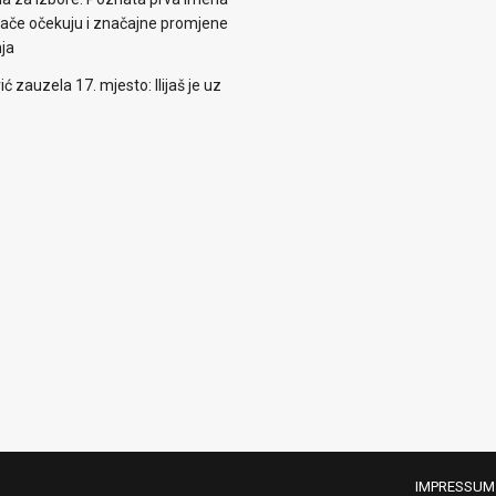
irače očekuju i značajne promjene
nja
zauzela 17. mjesto: Ilijaš je uz
IMPRESSUM