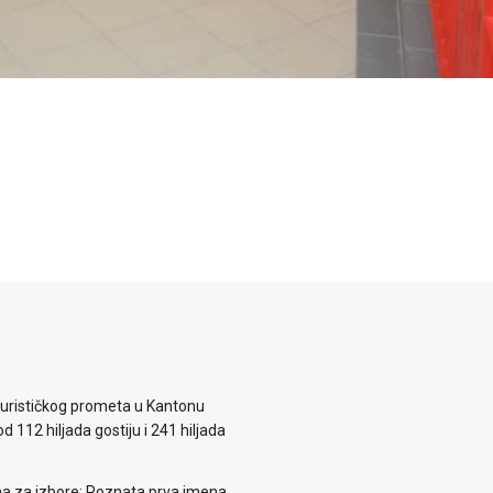
 turističkog prometa u Kantonu
d 112 hiljada gostiju i 241 hiljada
ema za izbore: Poznata prva imena