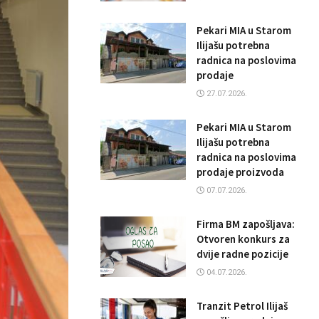
Pekari MIA u Starom
Ilijašu potrebna
radnica na poslovima
prodaje
27.07.2026.
Pekari MIA u Starom
Ilijašu potrebna
radnica na poslovima
prodaje proizvoda
07.07.2026.
Firma BM zapošljava:
Otvoren konkurs za
dvije radne pozicije
04.07.2026.
Tranzit Petrol Ilijaš