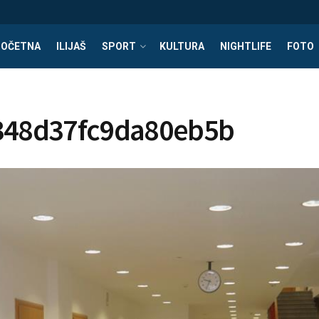
POČETNA
ILIJAŠ
SPORT
KULTURA
NIGHTLIFE
FOTO
348d37fc9da80eb5b