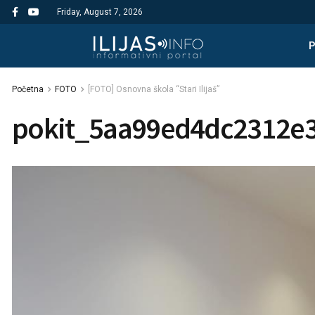
Friday, August 7, 2026
Početna
FOTO
[FOTO] Osnovna škola “Stari Ilijaš”
pokit_5aa99ed4dc2312e