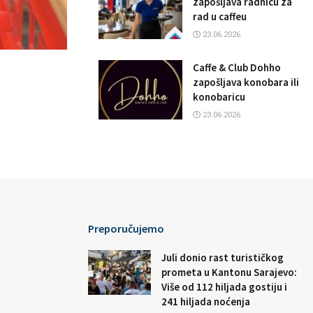
zapošljava radnicu za
rad u caffeu
23.06.2026.
Caffe & Club Dohho
zapošljava konobara ili
konobaricu
23.06.2026.
Preporučujemo
Juli donio rast turističkog
prometa u Kantonu Sarajevo:
Više od 112 hiljada gostiju i
241 hiljada noćenja