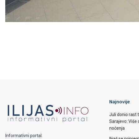
Najnovije
Juli donio rast
Sarajevo: Više o
noćenja
Informativni portal.
Ilijaš se pripr