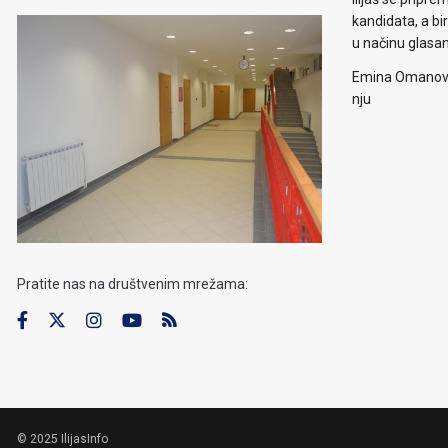
kandidata, a b
u načinu glasa
Emina Omanović 
nju
Pratite nas na društvenim mrežama:
© 2025 IlijasInfo