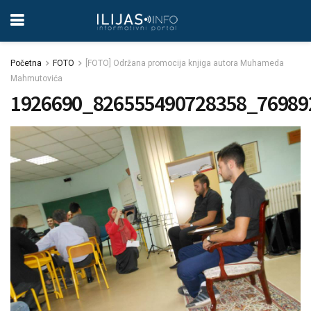
Početna
FOTO
[FOTO] Održana promocija knjiga autora Muhameda
Mahmutovića
1926690_826555490728358_76989