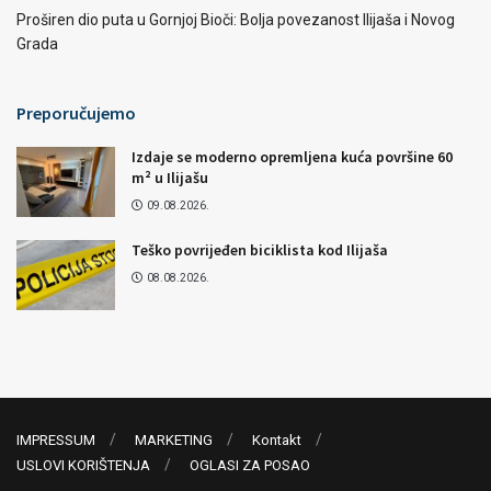
Proširen dio puta u Gornjoj Bioči: Bolja povezanost Ilijaša i Novog
Grada
Preporučujemo
Izdaje se moderno opremljena kuća površine 60
m² u Ilijašu
09.08.2026.
Teško povrijeđen biciklista kod Ilijaša
08.08.2026.
IMPRESSUM
MARKETING
Kontakt
USLOVI KORIŠTENJA
OGLASI ZA POSAO