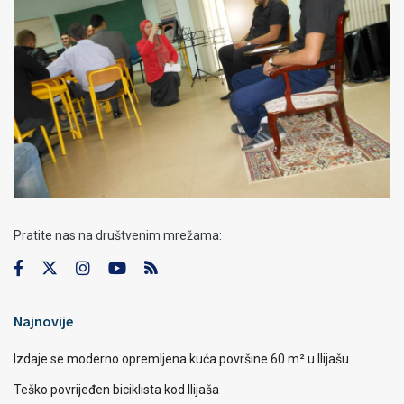
Pratite nas na društvenim mrežama:
Najnovije
Izdaje se moderno opremljena kuća površine 60 m² u Ilijašu
Teško povrijeđen biciklista kod Ilijaša