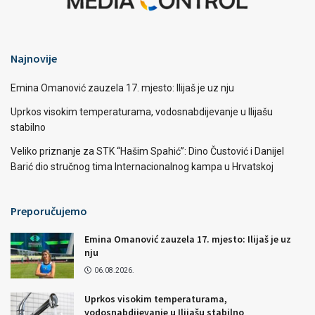
Najnovije
Emina Omanović zauzela 17. mjesto: Ilijaš je uz nju
Uprkos visokim temperaturama, vodosnabdijevanje u Ilijašu
stabilno
Veliko priznanje za STK “Hašim Spahić”: Dino Čustović i Danijel
Barić dio stručnog tima Internacionalnog kampa u Hrvatskoj
Preporučujemo
Emina Omanović zauzela 17. mjesto: Ilijaš je uz
nju
06.08.2026.
Uprkos visokim temperaturama,
vodosnabdijevanje u Ilijašu stabilno