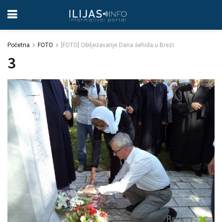
Početna
FOTO
[FOTO] Obilježavanje Dana šehida u Brezi
3