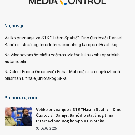
Najnovije
Veliko priznanje za STK “Hašim Spahić”: Dino Čustović i Danijel
Barić dio stručnog tima Internacionalnog kampa u Hrvatskoj
Na Vilsonovom šetalištu večeras izložba luksuznih i sportskih
automobila
Nažalost Emina Omanović i Enhar Mahmić nisu uspjeli izboriti
plasman u finale juniorskog SP-a
Preporučujemo
Veliko priznanje za STK “Hašim Spahić”: Dino
Čustović i Danijel Barić dio stručnog tima
Internacionalnog kampa u Hrvatskoj
06.08.2026.