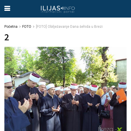
Početna
FOTO
[FOTO] Obilježavanje Dana šehida u Brezi
2