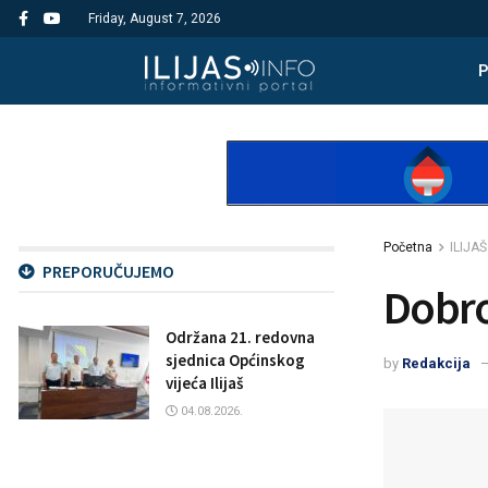
Friday, August 7, 2026
Početna
ILIJAŠ
PREPORUČUJEMO
Dobro
Održana 21. redovna
sjednica Općinskog
by
Redakcija
vijeća Ilijaš
04.08.2026.