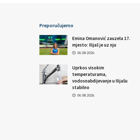
Preporučujemo
Emina Omanović zauzela 17.
mjesto: Ilijaš je uz nju
06.08.2026.
Uprkos visokim
temperaturama,
vodosnabdijevanje u Ilijašu
stabilno
06.08.2026.