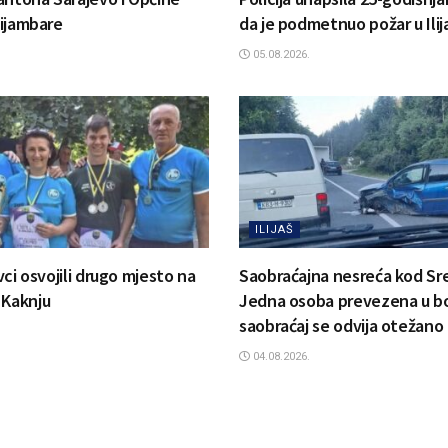
 Bijambare
da je podmetnuo požar u Ilij
05.08.2026.
ILIJAŠ
ovci osvojili drugo mjesto na
Saobraćajna nesreća kod Sr
 Kaknju
Jedna osoba prevezena u bo
saobraćaj se odvija otežano
04.08.2026.