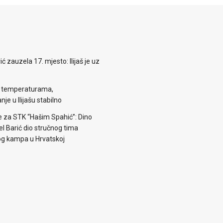
zauzela 17. mjesto: Ilijaš je uz
m temperaturama,
je u Ilijašu stabilno
e za STK “Hašim Spahić”: Dino
jel Barić dio stručnog tima
og kampa u Hrvatskoj