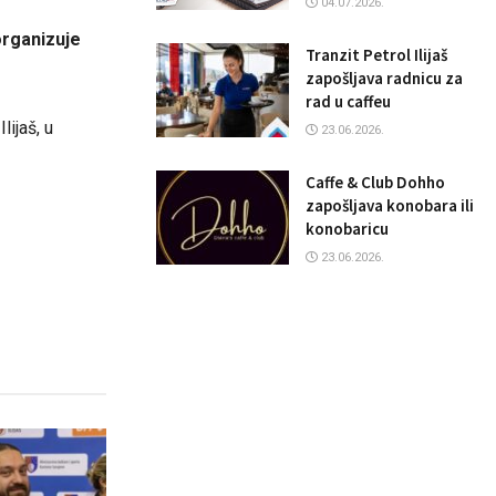
04.07.2026.
organizuje
Tranzit Petrol Ilijaš
zapošljava radnicu za
rad u caffeu
lijaš, u
23.06.2026.
Caffe & Club Dohho
zapošljava konobara ili
konobaricu
23.06.2026.