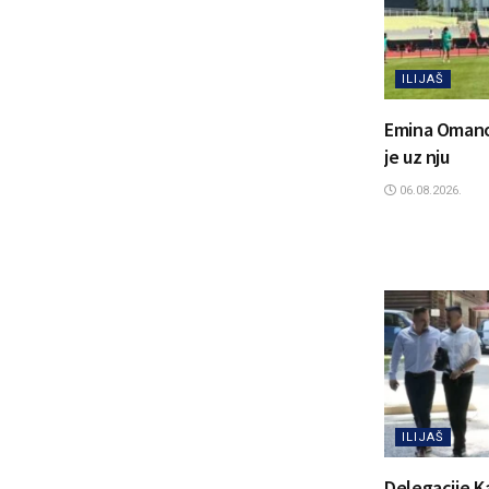
ILIJAŠ
Emina Omanovi
je uz nju
06.08.2026.
ILIJAŠ
Delegacije K