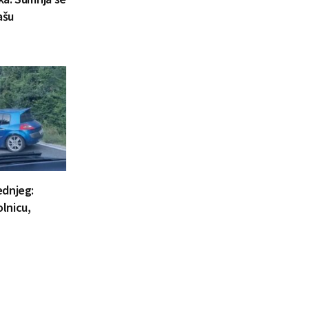
ašu
ednjeg:
lnicu,