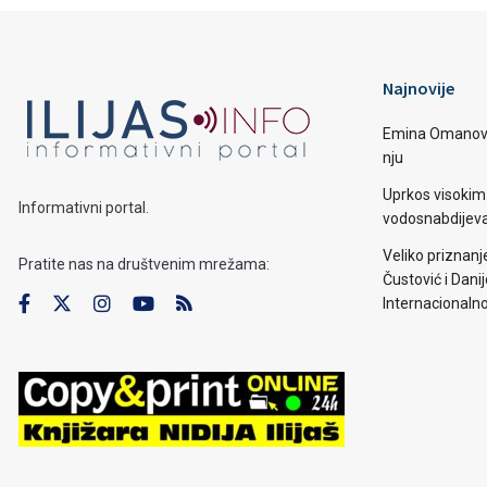
Najnovije
Emina Omanović 
nju
Uprkos visoki
Informativni portal.
vodosnabdijevan
Veliko priznanj
Pratite nas na društvenim mrežama:
Čustović i Dani
Internacionaln