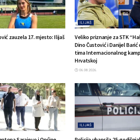
ILIJAŠ
ć zauzela 17. mjesto: Ilijaš
Veliko priznanje za STK “Ha
Dino Čustović i Danijel Barić
tima Internacionalnog kamp
Hrvatskoj
06.08.2026.
ILIJAŠ
antona Sarajevo i Općine
Policija uhapsila 25-godišnj