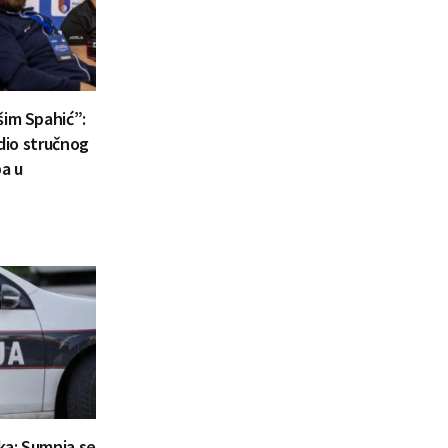
šim Spahić”:
 dio stručnog
a u
aka: Sumnja se