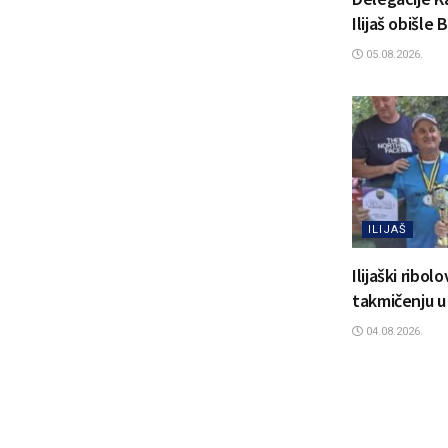
Ilijaš obišle
05.08.2026.
ILIJAŠ
Ilijaški ribol
takmičenju u
04.08.2026.