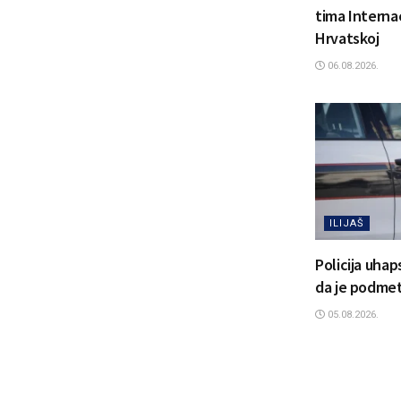
tima Interna
Hrvatskoj
06.08.2026.
ILIJAŠ
Policija uhap
da je podmetn
05.08.2026.