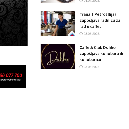
04.07.2026.
Tranzit Petrol Ilijaš
zapošljava radnicu za
rad u caffeu
23.06.2026.
Caffe & Club Dohho
zapošljava konobara ili
konobaricu
23.06.2026.