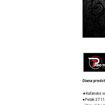
Diana predst
★Kafansko ve
●Petak 27.11