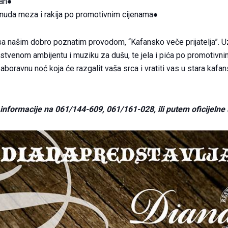
an●
uda meza i rakija po promotivnim cijenama●
a našim dobro poznatim provodom, “Kafansko veče prijatelja”. 
distvenom ambijentu i muziku za dušu, te jela i pića po promotivni
aboravnu noć koja će razgalit vaša srca i vratiti vas u stara kaf
 informacije na 061/144-609, 061/161-028, ili putem oficijelne 