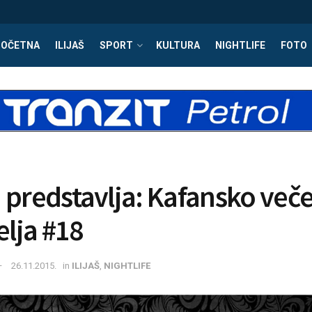
POČETNA
ILIJAŠ
SPORT
KULTURA
NIGHTLIFE
FOTO
 predstavlja: Kafansko več
elja #18
26.11.2015.
in
ILIJAŠ
,
NIGHTLIFE