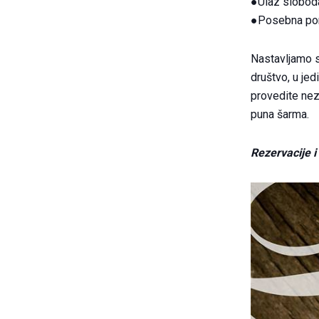
●Ulaz slobod
●Posebna pon
Nastavljamo s
društvo, u je
provedite nez
puna šarma.
Rezervacije i