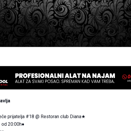
avlja
če prijatelja #18 @ Restoran club Diana★
. od 20:00h●