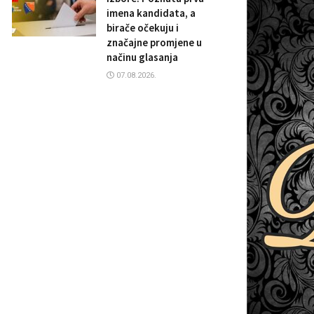
imena kandidata, a
birače očekuju i
značajne promjene u
načinu glasanja
07.08.2026.