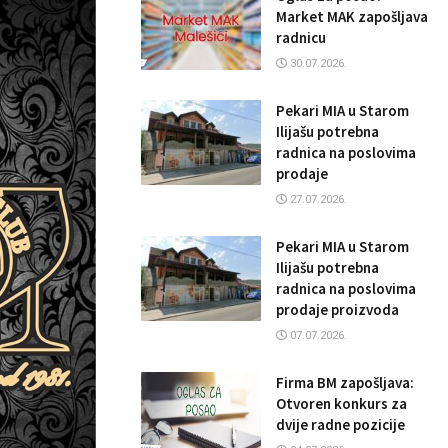
Market MAK zapošljava
radnicu
30.07.2026.
Pekari MIA u Starom
Ilijašu potrebna
radnica na poslovima
prodaje
27.07.2026.
Pekari MIA u Starom
Ilijašu potrebna
radnica na poslovima
prodaje proizvoda
07.07.2026.
Firma BM zapošljava:
Otvoren konkurs za
dvije radne pozicije