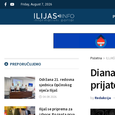
Friday, August 7, 2026
Početna
ILIJAŠ
PREPORUČUJEMO
Diana
Održana 21. redovna
prijat
sjednica Općinskog
vijeća Ilijaš
04.08.2026.
by
Redakcija
Ilijaš se priprema za
izbore: Poznata prva