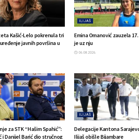
ILIJAŠ
zeta Kašić-Lelo pokrenula tri
Emina Omanović zauzela 17. m
a uređenje javnih površina u
je uz nju
06.08.2026.
ILIJAŠ
anje za STK “Hašim Spahić”:
Delegacije Kantona Sarajevo
 i Danijel Barić dio stručnog
Ilijaš obišle Bijambare