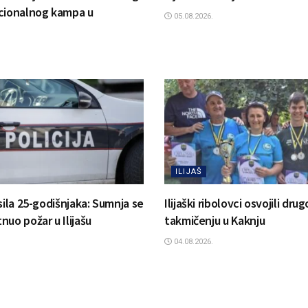
cionalnog kampa u
05.08.2026.
ILIJAŠ
sila 25-godišnjaka: Sumnja se
Ilijaški ribolovci osvojili dr
uo požar u Ilijašu
takmičenju u Kaknju
04.08.2026.