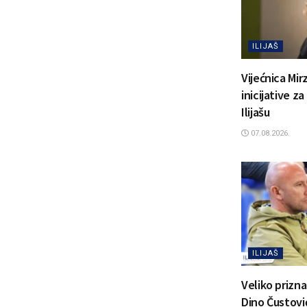
ILIJAŠ
Vijećnica Mir
inicijative z
Ilijašu
07.08.2026.
ILIJAŠ
Veliko prizn
Dino Čustović