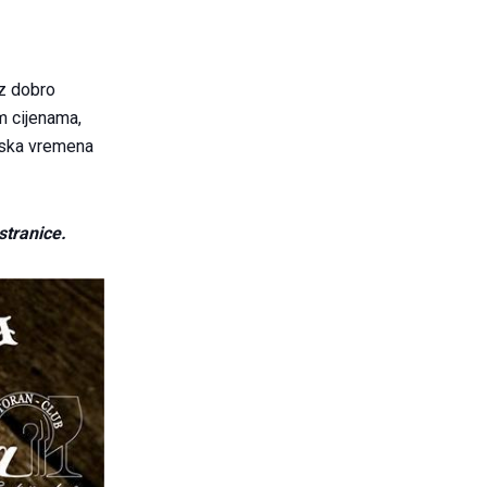
Uz dobro
m cijenama,
anska vremena
stranice.