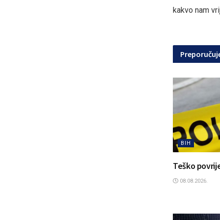
kakvo nam vri
Preporuču
BIH
Teško povrije
08.08.2026.