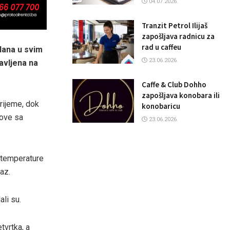
04.07.2026.
Tranzit Petrol Ilijaš
zapošljava radnicu za
rad u caffeu
dana u svim
23.06.2026.
avljena na
Caffe & Club Dohho
zapošljava konobara ili
vrijeme, dok
konobaricu
kove sa
23.06.2026.
 temperature
az.
li su.
tvrtka, a