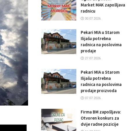
Market MAK zapošljava
radnicu
30.07.2026.
Pekari MIA u Starom
Ilijašu potrebna
radnica na poslovima
prodaje
27.07.2026.
Pekari MIA u Starom
Ilijašu potrebna
radnica na poslovima
prodaje proizvoda
07.07.2026.
Firma BM zapošljava:
Otvoren konkurs za
dvije radne pozicije