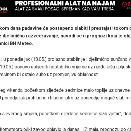
okom dana padavine će postepeno slabiti i prestajati tokom 
z djelimično razvedravanje, navodi se u prognozi koja je obj
anici BH Meteo.
, u ponedjeljak (18.05.) prolazno stabilnije i djelimično sunčano 
19.05.) ponovo uslijediti nestabilno vrijeme uz rijeđu kišu i pljus
većinom bi ostalo suho uz promjenjivu oblačnost.
jeg vikenda, početkom sljedeće sedmice malo toplije uz dnevne
U ponedjeljak prohladno i hladno jutro uz ponegdje moguć slab mr
n sjevernog smjera, početkom sljedeće sedmice slab vjetar”, doda
idrometeorološki zavod objavio je danas, 17. maja, prognozu do če