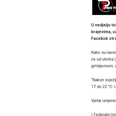
U nedjelju t
krajevima, u
Facebok str
Kako su naveli
će od utorka (
grmljavinom, 
“Nakon svježi
17 do 22 °C. 
Vjetar umjere
I Federalni h