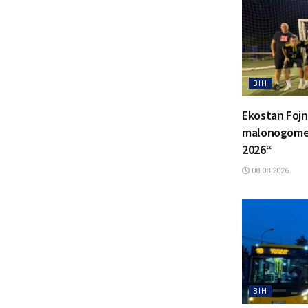
BIH
Ekostan Fojn
malonogomet
2026“
08.08.2026.
BIH