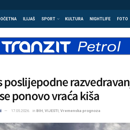
POČETNA
ILIJAŠ
SPORT
KULTURA
NIGHTLIFE
FOTO
 poslijepodne razvedravanj
se ponovo vraća kiša
ć
17.05.2026.
in
BIH
,
VIJESTI
,
Vremenska prognoza