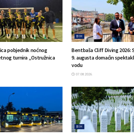
BIH
ica pobjednik noćnog
Bentbaša Cliff Diving 2026: S
nog turnira „Ostružnica
9. augusta domaćin spektak
vodu
07.08.2026.
BIH