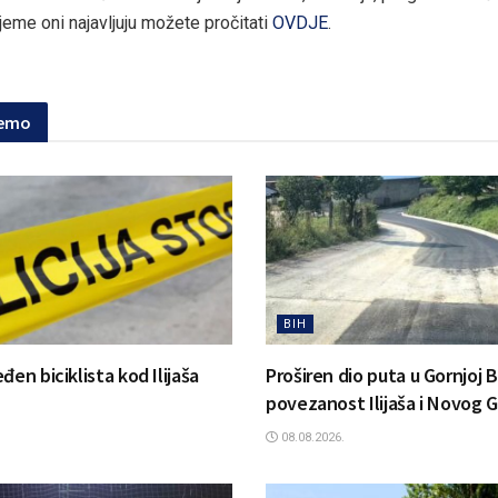
jeme oni najavljuju možete pročitati
OVDJE
.
jemo
BIH
đen biciklista kod Ilijaša
Proširen dio puta u Gornjoj Bi
povezanost Ilijaša i Novog 
08.08.2026.