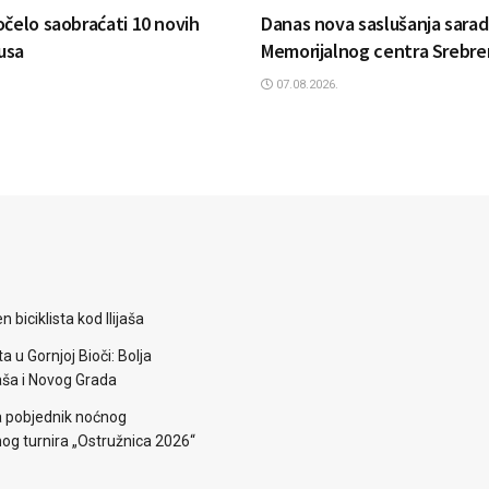
očelo saobraćati 10 novih
Danas nova saslušanja sarad
usa
Memorijalnog centra Srebre
07.08.2026.
 biciklista kod Ilijaša
a u Gornjoj Bioči: Bolja
aša i Novog Grada
a pobjednik noćnog
g turnira „Ostružnica 2026“