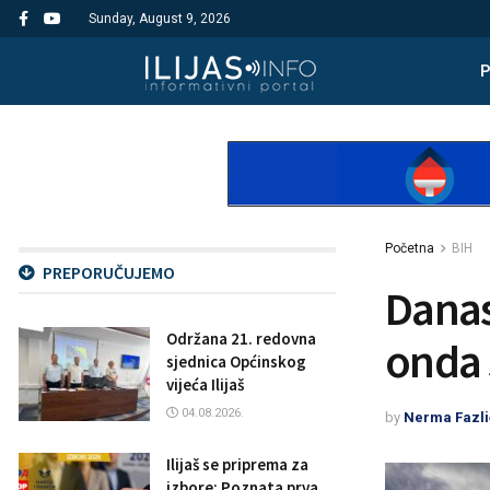
Sunday, August 9, 2026
Početna
BIH
PREPORUČUJEMO
Danas
Održana 21. redovna
onda 
sjednica Općinskog
vijeća Ilijaš
04.08.2026.
by
Nerma Fazli
Ilijaš se priprema za
izbore: Poznata prva