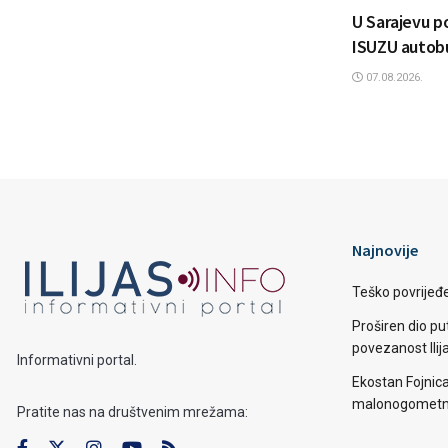
U Sarajevu p
ISUZU autob
07.08.2026.
Najnovije
Teško povrijeđen
Proširen dio put
povezanost Ilij
Informativni portal.
Ekostan Fojnic
malonogometno
Pratite nas na društvenim mrežama: