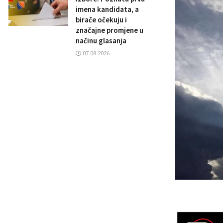
imena kandidata, a
birače očekuju i
značajne promjene u
načinu glasanja
07.08.2026.