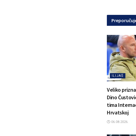
Preporuču
ILIJAŠ
Veliko prizn
Dino Čustović
tima Interna
Hrvatskoj
06.08.2026.