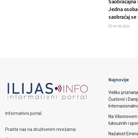
Saobraćajna 
Jedna osoba 
saobraćaj se
04.08.2026.
Najnovije
Veliko priznanj
Čustović i Dani
Internacionaln
Informativni portal.
Na Vilsonovom 
luksuznih i spo
Pratite nas na društvenim mrežama:
Nažalost Emina