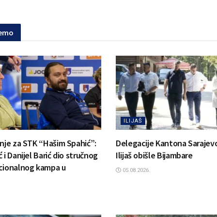
jemo
ILIJAŠ
anje za STK “Hašim Spahić”:
Delegacije Kantona Sarajevo
 i Danijel Barić dio stručnog
Ilijaš obišle Bijambare
cionalnog kampa u
05.08.2026.