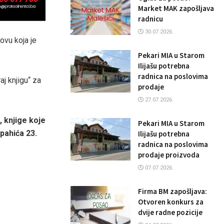
Market MAK zapošljava
radnicu
30.07.2026.
ovu koja je
Pekari MIA u Starom
Ilijašu potrebna
radnica na poslovima
aj knjigu“ za
prodaje
27.07.2026.
, knjige koje
Pekari MIA u Starom
Spahića 23.
Ilijašu potrebna
radnica na poslovima
prodaje proizvoda
07.07.2026.
Firma BM zapošljava:
Otvoren konkurs za
dvije radne pozicije