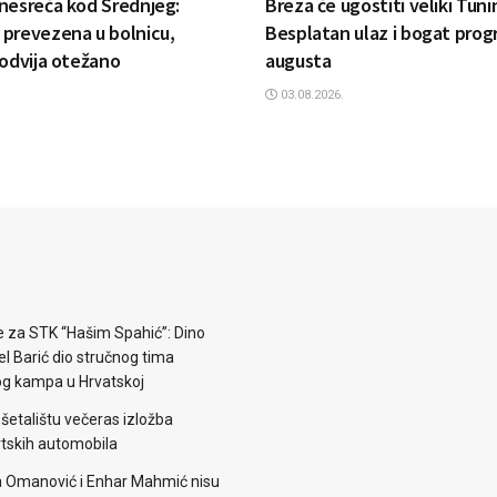
nesreća kod Srednjeg:
Breza će ugostiti veliki Tun
prevezena u bolnicu,
Besplatan ulaz i bogat prog
 odvija otežano
augusta
03.08.2026.
e za STK “Hašim Spahić”: Dino
jel Barić dio stručnog tima
og kampa u Hrvatskoj
šetalištu večeras izložba
rtskih automobila
 Omanović i Enhar Mahmić nisu