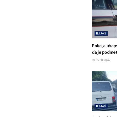
ILIJAŠ
Policija uhap
da je podmetn
05.08.2026.
ILIJAŠ