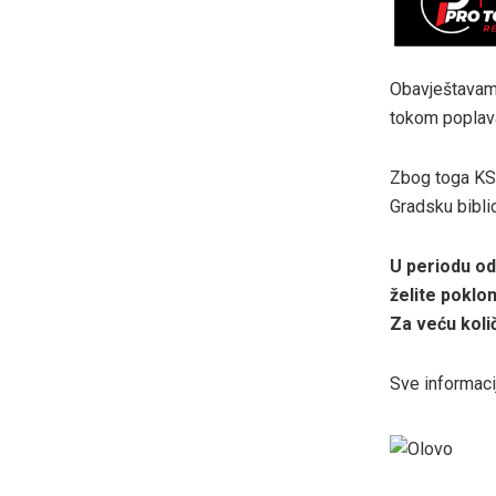
Obavještavamo 
tokom poplava
Zbog toga KSC 
Gradsku bibli
U periodu od
želite poklon
Za veću koli
Sve informaci