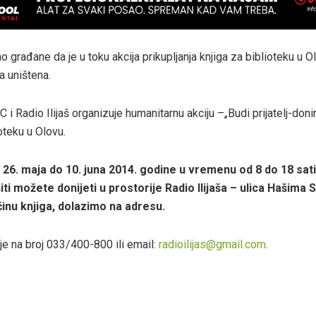
građane da je u toku akcija prikupljanja knjiga za biblioteku u Ol
 uništena.
i Radio Ilijaš organizuje humanitarnu akciju –„Budi prijatelj-donir
oteku u Olovu.
 26. maja do 10. juna 2014. godine u vremenu od 8 do 18 sati
iti možete donijeti u prostorije Radio Ilijaša – ulica Hašima 
činu knjiga, dolazimo na adresu.
je na broj 033/400-800 ili email:
radioilijas@gmail.com
.