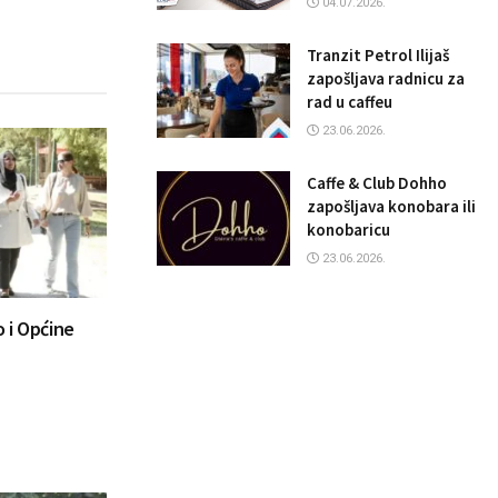
04.07.2026.
Tranzit Petrol Ilijaš
zapošljava radnicu za
rad u caffeu
23.06.2026.
Caffe & Club Dohho
zapošljava konobara ili
konobaricu
23.06.2026.
 i Općine