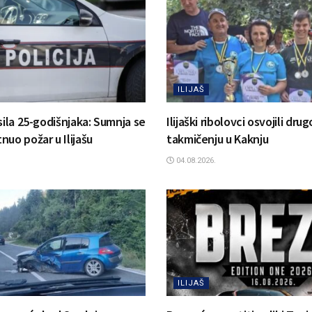
ILIJAŠ
sila 25-godišnjaka: Sumnja se
Ilijaški ribolovci osvojili dr
uo požar u Ilijašu
takmičenju u Kaknju
04.08.2026.
ILIJAŠ