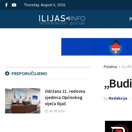
Thursday, August 6, 2026
Početna
ILIJAŠ
PREPORUČUJEMO
„Budi 
Održana 21. redovna
sjednica Općinskog
by
Redakcija
vijeća Ilijaš
04.08.2026.