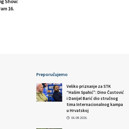
ing Show:
ram 16.
Preporučujemo
Veliko priznanje za STK
“Hašim Spahić”: Dino Čustović
i Danijel Barić dio stručnog
tima Internacionalnog kampa
u Hrvatskoj
06.08.2026.