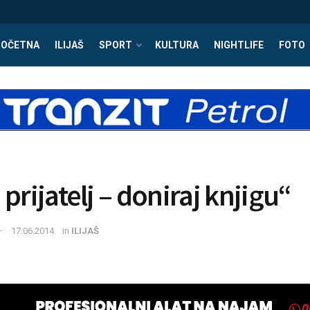
POČETNA
ILIJAŠ
SPORT
KULTURA
NIGHTLIFE
FOTO
prijatelj – doniraj knjigu“
17.06.2014.
in
ILIJAŠ