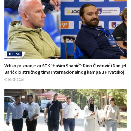
ILIJAŠ
Veliko priznanje za STK “Hašim Spahić”: Dino Čustović i Danijel
Barić dio stručnog tima Internacionalnog kampa u Hrvatskoj
06.08.2026.