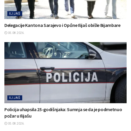
ILIJAŠ
Delegacije Kantona Sarajevo i Općine Ilijaš obišle Bijambare
05.08.2026.
ILIJAŠ
Policija uhapsila 25-godišnjaka: Sumnja se da je podmetnuo
požar u Ilijašu
05.08.2026.