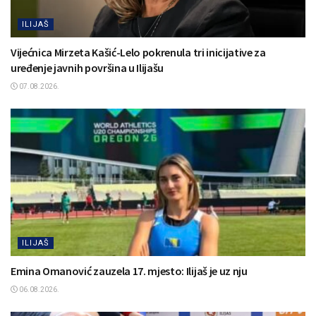
ILIJAŠ
Vijećnica Mirzeta Kašić-Lelo pokrenula tri inicijative za
uređenje javnih površina u Ilijašu
07.08.2026.
ILIJAŠ
Emina Omanović zauzela 17. mjesto: Ilijaš je uz nju
06.08.2026.