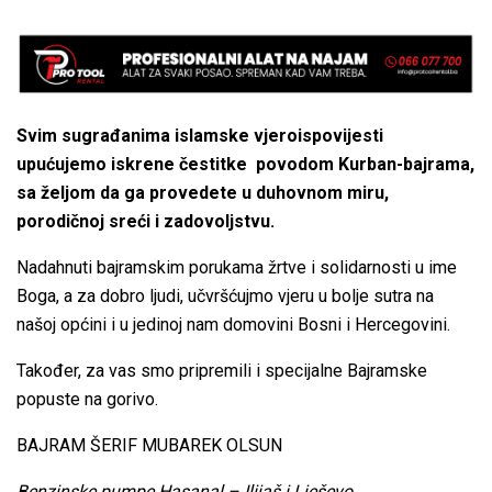
Svim sugrađanima islamske vjeroispovijesti
upućujemo iskrene čestitke povodom Kurban-bajrama,
sa željom da ga provedete u duhovnom miru,
porodičnoj sreći i zadovoljstvu.
Nadahnuti bajramskim porukama žrtve i solidarnosti u ime
Boga, a za dobro ljudi, učvršćujmo vjeru u bolje sutra na
našoj općini i u jedinoj nam domovini Bosni i Hercegovini.
Također, za vas smo pripremili i specijalne Bajramske
popuste na gorivo.
BAJRAM ŠERIF MUBAREK OLSUN
Benzinske pumpe Hasanal – Ilijaš i Lješevo