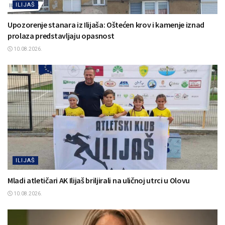
ILIJAŠ
Upozorenje stanara iz Ilijaša: Oštećen krov i kamenje iznad
prolaza predstavljaju opasnost
10.08.2026.
ILIJAŠ
Mladi atletičari AK Ilijaš briljirali na uličnoj utrci u Olovu
10.08.2026.