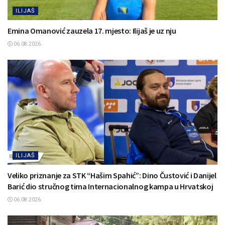
ILIJAŠ
Emina Omanović zauzela 17. mjesto: Ilijaš je uz nju
06.08.2026.
ILIJAŠ
Veliko priznanje za STK “Hašim Spahić”: Dino Čustović i Danijel
Barić dio stručnog tima Internacionalnog kampa u Hrvatskoj
06.08.2026.