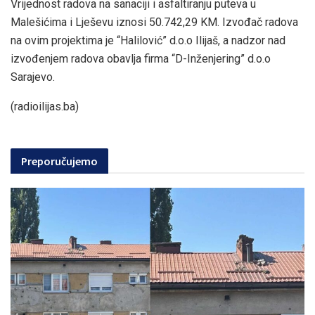
Vrijednost radova na sanaciji i asfaltiranju puteva u
Malešićima i Lješevu iznosi 50.742,29 KM. Izvođač radova
na ovim projektima je “Halilović” d.o.o Ilijaš, a nadzor nad
izvođenjem radova obavlja firma “D-Inženjering” d.o.o
Sarajevo.
(radioilijas.ba)
Preporučujemo