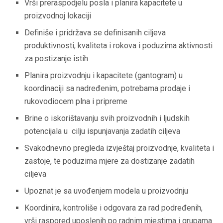
Vrši preraspodjelu posla i planira kapacitete u
proizvodnoj lokaciji
Definiše i pridržava se definisanih ciljeva
produktivnosti, kvaliteta i rokova i poduzima aktivnosti
za postizanje istih
Planira proizvodnju i kapacitete (gantogram) u
koordinaciji sa nadređenim, potrebama prodaje i
rukovodiocem plna i pripreme
Brine o iskorištavanju svih proizvodnih i ljudskih
potencijala u cilju ispunjavanja zadatih ciljeva
Svakodnevno pregleda izvještaj proizvodnje, kvaliteta i
zastoje, te poduzima mjere za dostizanje zadatih
ciljeva
Upoznat je sa uvođenjem modela u proizvodnju
Koordinira, kontroliše i odgovara za rad podređenih,
vrši raspored uposlenih po radnim mjestima i grupama