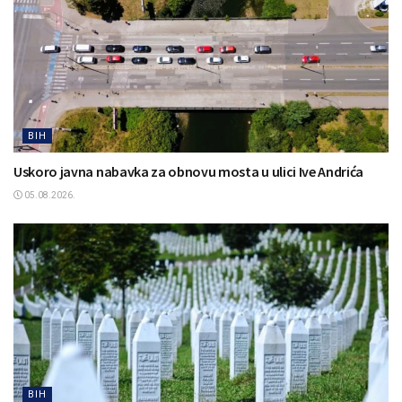
BIH
Uskoro javna nabavka za obnovu mosta u ulici Ive Andrića
05.08.2026.
BIH