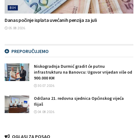
BIH
Danas počinje isplata uvećanih penzija za juli
05.08.2026.
PREPORUČUJEMO
Niskogradnja Durmić gradit će putnu
infrastrukturu na Banovcu: Ugovor vrijedan više od
900.000 KM
30.07.2026.
Održana 21. redovna sjednica Općinskog vijeća
Ilijaš
04.08.2026.
OGLASI ZA POSAO