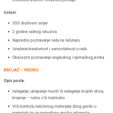
Uslovi:
SSS društveni smjer
2 godine radnog iskustva
Napredno poznavanje rada na računaru
Izražena kreativnost i samostalnost u radu
Obavezno poznavanje engleskog i njemačkog jezika
KROJAČ – VISOKO
Opis posla:
nalaganje, uklapanje mustri ili nalaganje krojnih skica,
krojenje – ručno i/ili mašinsko
Vrši kontrolu naloženog materijala zbog greški u
materijalu te za pronađene greške informiše