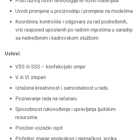
Prati razvoj novih tehnologija te novih materijala
Uvodi promjene u proizvodnju i promjene na modelima
Koordinira, kontroliše i odgovara za rad podređenih,
vrši raspored uposlenih po radnim mjestima u saradnji
sa nadređenim i kadrovskom službom
Uslovi:
VŠS ili SSS – konfekcijski smjer
V ili VI stepen
Izražena kreativnost i samostalnost u radu
Poznavanje rada na računaru
Sposobnost rukovođenja i upravljanja ljudskim
resursima
Položen vozački ispit
Poželjno znanje engleskog i njemačkog jezika