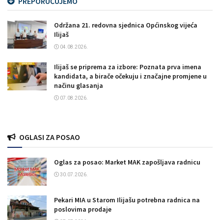
PREPORUČUJEMO
Održana 21. redovna sjednica Općinskog vijeća
Ilijaš
04.08.2026.
Ilijaš se priprema za izbore: Poznata prva imena
kandidata, a birače očekuju i značajne promjene u
načinu glasanja
07.08.2026.
OGLASI ZA POSAO
Oglas za posao: Market MAK zapošljava radnicu
30.07.2026.
Pekari MIA u Starom Ilijašu potrebna radnica na
poslovima prodaje