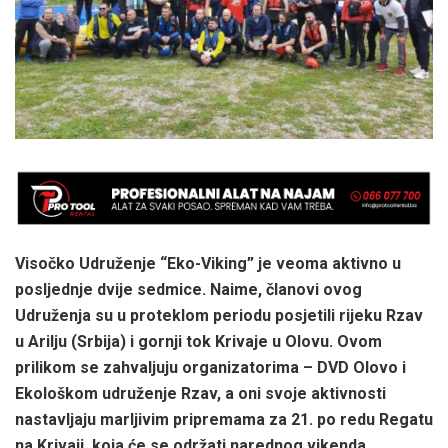
Visočko Udruženje “Eko-Viking” je veoma aktivno u
posljednje dvije sedmice. Naime, članovi ovog
Udruženja su u proteklom periodu posjetili rijeku Rzav
u Arilju (Srbija) i gornji tok Krivaje u Olovu. Ovom
prilikom se zahvaljuju organizatorima – DVD Olovo i
Ekološkom udruženje Rzav, a oni svoje aktivnosti
nastavljaju marljivim pripremama za 21. po redu Regatu
na Krivaji, koja će se održati narednog vikenda.