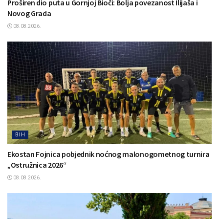
Proširen dio puta u Gornjoj Bioči: Bolja povezanost Ilijaša i
Novog Grada
08.08.2026.
BIH
Ekostan Fojnica pobjednik noćnog malonogometnog turnira
„Ostružnica 2026“
08.08.2026.