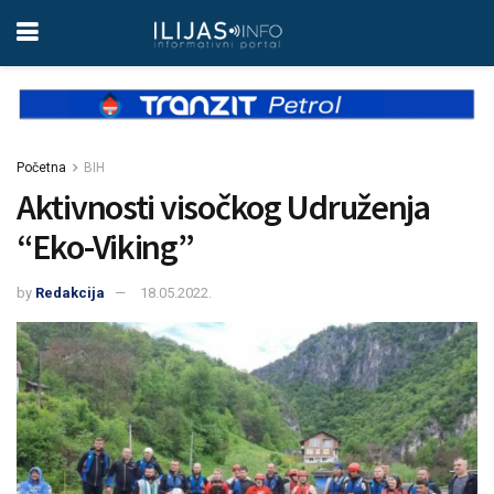
Početna
BIH
Aktivnosti visočkog Udruženja
“Eko-Viking”
by
Redakcija
18.05.2022.