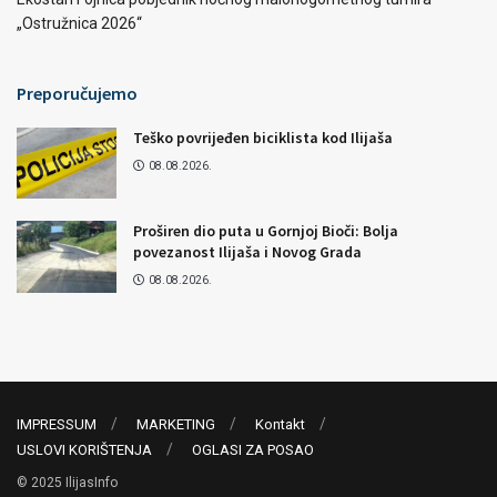
„Ostružnica 2026“
Preporučujemo
Teško povrijeđen biciklista kod Ilijaša
08.08.2026.
Proširen dio puta u Gornjoj Bioči: Bolja
povezanost Ilijaša i Novog Grada
08.08.2026.
IMPRESSUM
MARKETING
Kontakt
USLOVI KORIŠTENJA
OGLASI ZA POSAO
© 2025 IlijasInfo