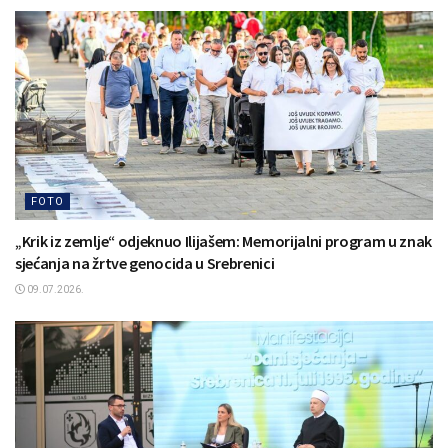
FOTO
„Krik iz zemlje“ odjeknuo Ilijašem: Memorijalni program u znak
sjećanja na žrtve genocida u Srebrenici
09.07.2026.