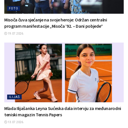
FOTO
Misoča čuva sjećanje na svoje heroje: Održan centralni
program manifestacije „Misoča ’92. – Dani pobjede“
19.07.2026.
ILIJAŠ
Mlada Ilijašanka Leyna Sućeska dala intervju za međunarodni
teniski magazin Tennis Papers
13.07.2026.