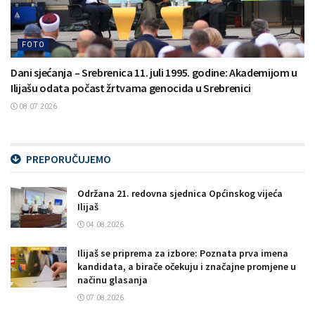
FOTO
Dani sjećanja – Srebrenica 11. juli 1995. godine: Akademijom u
Ilijašu odata počast žrtvama genocida u Srebrenici
08.07.2026.
PREPORUČUJEMO
Održana 21. redovna sjednica Općinskog vijeća
Ilijaš
04.08.2026.
Ilijaš se priprema za izbore: Poznata prva imena
kandidata, a birače očekuju i značajne promjene u
načinu glasanja
07.08.2026.