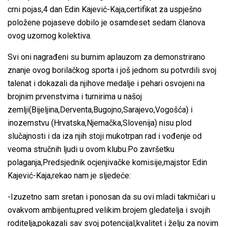
crni pojas,4 dan Edin Kajević-Kaja,certifikat za uspješno
položene pojaseve dobilo je osamdeset sedam članova
ovog uzornog kolektiva.
Svi oni nagrađeni su burnim aplauzom za demonstrirano
znanje ovog borilačkog sporta i još jednom su potvrdili svoj
talenat i dokazali da njihove medalje i pehari osvojeni na
brojnim prvenstvima i turnirima u našoj
zemlji(Bijeljina,Derventa,Bugojno,Sarajevo,Vogošća) i
inozemstvu (Hrvatska,Njemačka,Slovenija) nisu plod
slučajnosti i da iza njih stoji mukotrpan rad i vođenje od
veoma stručnih ljudi u ovom klubu.Po završetku
polaganja,Predsjednik ocjenjivačke komisije,majstor Edin
Kajević-Kaja,rekao nam je sljedeće:
-Izuzetno sam sretan i ponosan da su ovi mladi takmičari u
ovakvom ambijentu,pred velikim brojem gledatelja i svojih
roditelja,pokazali sav svoj potencijal,kvalitet i želju za novim