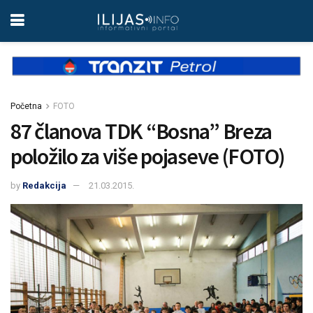
Početna
FOTO
87 članova TDK “Bosna” Breza
položilo za više pojaseve (FOTO)
by
Redakcija
21.03.2015.