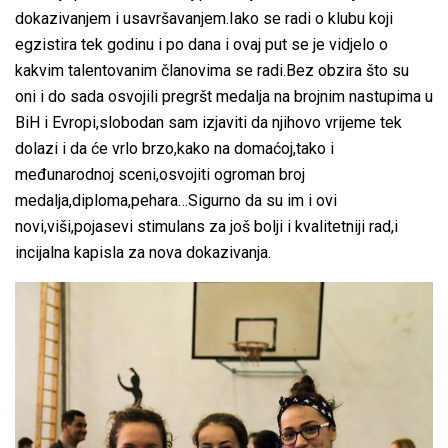
dokazivanjem i usavršavanjem.Iako se radi o klubu koji
egzistira tek godinu i po dana i ovaj put se je vidjelo o
kakvim talentovanim članovima se radi.Bez obzira što su
oni i do sada osvojili pregršt medalja na brojnim nastupima u
BiH i Evropi,slobodan sam izjaviti da njihovo vrijeme tek
dolazi i da će vrlo brzo,kako na domaćoj,tako i
međunarodnoj sceni,osvojiti ogroman broj
medalja,diploma,pehara…Sigurno da su im i ovi
novi,viši,pojasevi stimulans za još bolji i kvalitetniji rad,i
incijalna kapisla za nova dokazivanja.