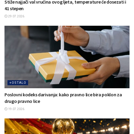
Stiže najjači val vrućina ovog ljeta, temperature će dosezati i
41 stepen
29.07.2026.
+OSTALO
Poslovni kodeks darivanja: kako pravno lice bira poklon za
drugo pravno lice
19.07.2026.