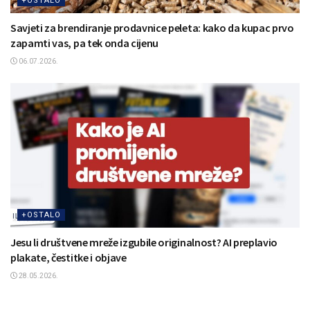
+OSTALO
Savjeti za brendiranje prodavnice peleta: kako da kupac prvo
zapamti vas, pa tek onda cijenu
06.07.2026.
+OSTALO
Jesu li društvene mreže izgubile originalnost? AI preplavio
plakate, čestitke i objave
28.05.2026.