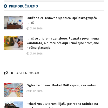
PREPORUČUJEMO
Održana 21. redovna sjednica Općinskog vijeća
Ilijaš
04.08.2026.
Ilijaš se priprema za izbore: Poznata prva imena
kandidata, a birače očekuju i značajne promjene u
načinu glasanja
07.08.2026.
OGLASI ZA POSAO
Oglas za posao: Market MAK zapošljava radnicu
30.07.2026.
Pekari MIA u Starom Ilijašu potrebna radnica na