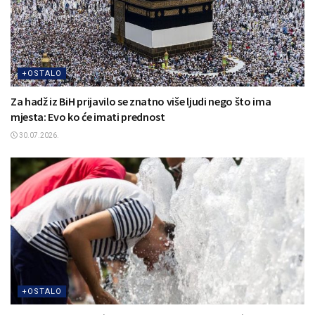
+OSTALO
Za hadž iz BiH prijavilo se znatno više ljudi nego što ima
mjesta: Evo ko će imati prednost
30.07.2026.
+OSTALO