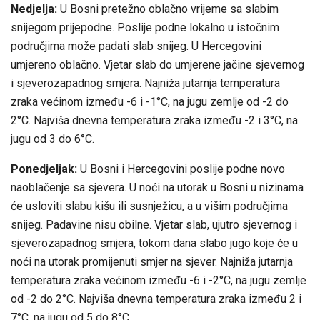
Nedjelja:
U Bosni pretežno oblačno vrijeme sa slabim
snijegom prijepodne. Poslije podne lokalno u istočnim
područjima može padati slab snijeg. U Hercegovini
umjereno oblačno. Vjetar slab do umjerene jačine sjevernog
i sjeverozapadnog smjera. Najniža jutarnja temperatura
zraka većinom između -6 i -1°C, na jugu zemlje od -2 do
2°C. Najviša dnevna temperatura zraka između -2 i 3°C, na
jugu od 3 do 6°C.
Ponedjeljak:
U Bosni i Hercegovini poslije podne novo
naoblačenje sa sjevera. U noći na utorak u Bosni u nizinama
će usloviti slabu kišu ili susnježicu, a u višim područjima
snijeg. Padavine nisu obilne. Vjetar slab, ujutro sjevernog i
sjeverozapadnog smjera, tokom dana slabo jugo koje će u
noći na utorak promijenuti smjer na sjever. Najniža jutarnja
temperatura zraka većinom između -6 i -2°C, na jugu zemlje
od -2 do 2°C. Najviša dnevna temperatura zraka između 2 i
7°C, na jugu od 5 do 8°C.