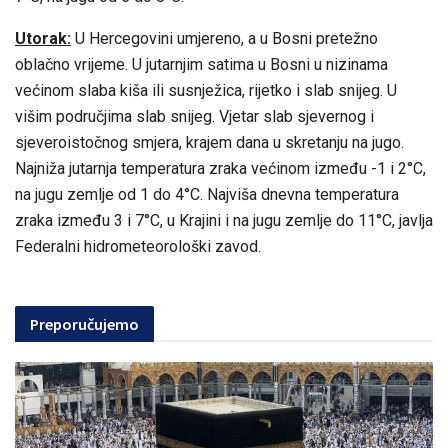
Utorak:
U Hercegovini umjereno, a u Bosni pretežno
oblačno vrijeme. U jutarnjim satima u Bosni u nizinama
većinom slaba kiša ili susnježica, rijetko i slab snijeg. U
višim područjima slab snijeg. Vjetar slab sjevernog i
sjeveroistočnog smjera, krajem dana u skretanju na jugo.
Najniža jutarnja temperatura zraka većinom između -1 i 2°C,
na jugu zemlje od 1 do 4°C. Najviša dnevna temperatura
zraka između 3 i 7°C, u Krajini i na jugu zemlje do 11°C, javlja
Federalni hidrometeorološki zavod.
Preporučujemo