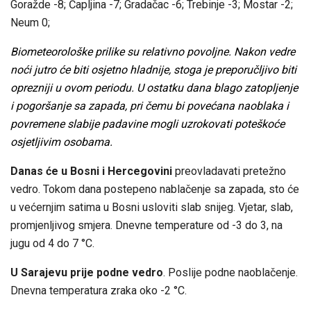
Goražde -8; Čapljina -7; Gradačac -6; Trebinje -3; Mostar -2;
Neum 0;
Biometeorološke prilike su relativno povoljne. Nakon vedre
noći jutro će biti osjetno hladnije, stoga je preporučljivo biti
oprezniji u ovom periodu. U ostatku dana blago zatopljenje
i pogoršanje sa zapada, pri čemu bi povećana naoblaka i
povremene slabije padavine mogli uzrokovati poteškoće
osjetljivim osobama.
Danas će u Bosni i Hercegovini
preovladavati pretežno
vedro. Tokom dana postepeno nablačenje sa zapada, sto će
u većernjim satima u Bosni usloviti slab snijeg. Vjetar, slab,
promjenljivog smjera. Dnevne temperature od -3 do 3, na
jugu od 4 do 7 °C.
U Sarajevu prije podne vedro
. Poslije podne naoblačenje.
Dnevna temperatura zraka oko -2 °C.