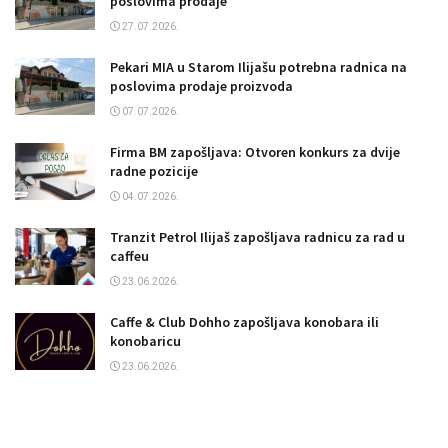
poslovima prodaje
27.07.2026.
Pekari MIA u Starom Ilijašu potrebna radnica na
poslovima prodaje proizvoda
07.07.2026.
Firma BM zapošljava: Otvoren konkurs za dvije
radne pozicije
04.07.2026.
Tranzit Petrol Ilijaš zapošljava radnicu za rad u
caffeu
23.06.2026.
Caffe & Club Dohho zapošljava konobara ili
konobaricu
23.06.2026.