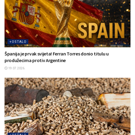
+OSTALO
Španija je prvak svijeta! Ferran Torres donio titulu u
produžecima protiv Argentine
19.07.2026.