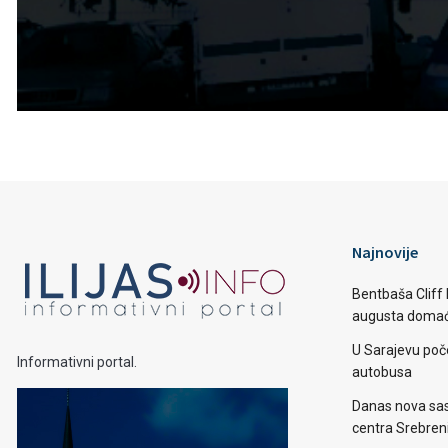
Najnovije
Bentbaša Cliff D
augusta domaći
U Sarajevu poč
Informativni portal.
autobusa
Danas nova sas
centra Srebren