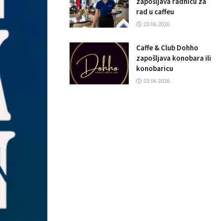
zapošljava radnicu za
rad u caffeu
23.06.2026.
Caffe & Club Dohho
zapošljava konobara ili
konobaricu
23.06.2026.