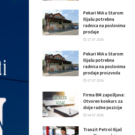
Pekari MIA u Starom
Ilijašu potrebna
radnica na poslovima
prodaje
27.07.2026.
Pekari MIA u Starom
Ilijašu potrebna
radnica na poslovima
prodaje proizvoda
07.07.2026.
Firma BM zapošljava:
Otvoren konkurs za
dvije radne pozicije
04.07.2026.
Tranzit Petrol Ilijaš