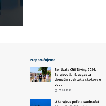
Preporučujemo
Bentbaša Cliff Diving 2026:
Sarajevo 8. i 9. augusta
domaćin spektakla skokova u
vodu
07.08.2026.
U Sarajevu počelo saobraćati