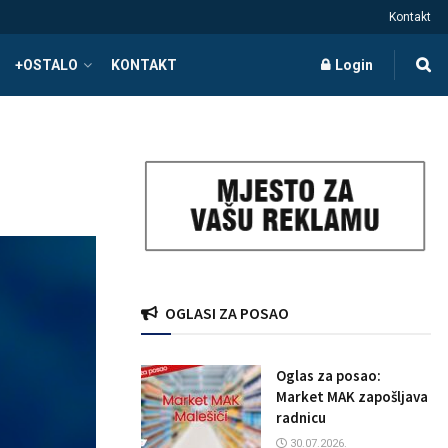
Kontakt
+OSTALO
KONTAKT
Login
OGLASI ZA POSAO
Oglas za posao:
Market MAK zapošljava
radnicu
30.07.2026.