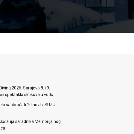
iving 2026: Sarajevo 8. i 9.
n spektakla skokova u vodu
elo saobraćati 10 novih ISUZU
lušanja saradnika Memorijalnog
ica