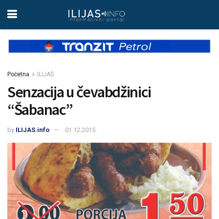
Početna
ILIJAŠ
Senzacija u čevabdžinici
“Šabanac”
by
ILIJAS.info
01.12.2015.