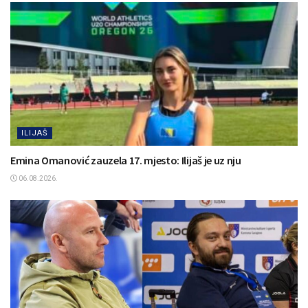
ILIJAŠ
Emina Omanović zauzela 17. mjesto: Ilijaš je uz nju
06.08.2026.