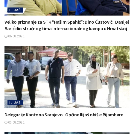
ILIJAŠ
Veliko priznanje za STK “Hašim Spahić”: Dino Čustović i Danijel
Barić dio stručnog tima Internacionalnog kampa u Hrvatskoj
06.08.2026.
ILIJAŠ
Delegacije Kantona Sarajevo i Općine Ilijaš obišle Bijambare
05.08.2026.