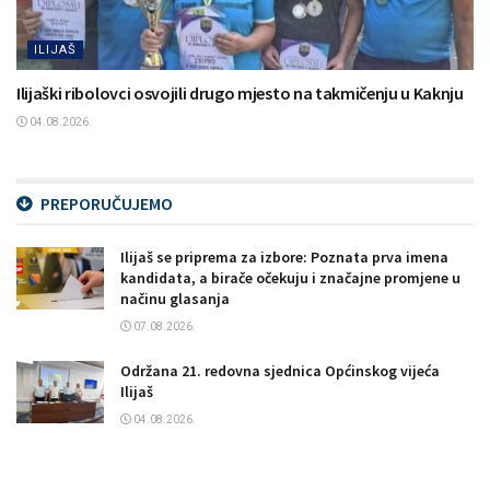
ILIJAŠ
Ilijaški ribolovci osvojili drugo mjesto na takmičenju u Kaknju
04.08.2026.
PREPORUČUJEMO
Ilijaš se priprema za izbore: Poznata prva imena
kandidata, a birače očekuju i značajne promjene u
načinu glasanja
07.08.2026.
Održana 21. redovna sjednica Općinskog vijeća
Ilijaš
04.08.2026.