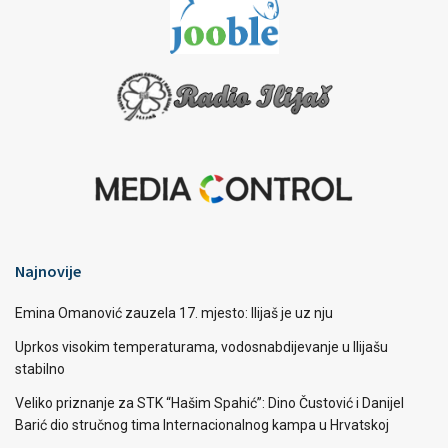
Najnovije
Emina Omanović zauzela 17. mjesto: Ilijaš je uz nju
Uprkos visokim temperaturama, vodosnabdijevanje u Ilijašu
stabilno
Veliko priznanje za STK “Hašim Spahić”: Dino Čustović i Danijel
Barić dio stručnog tima Internacionalnog kampa u Hrvatskoj