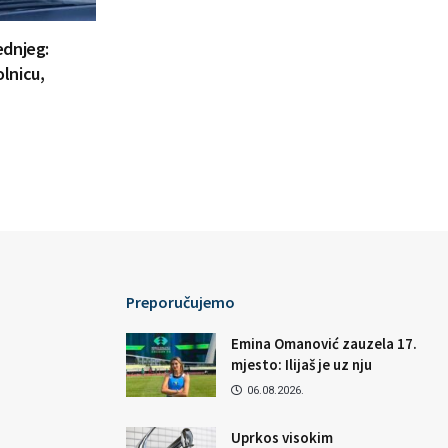
ednjeg:
lnicu,
Preporučujemo
Emina Omanović zauzela 17.
mjesto: Ilijaš je uz nju
06.08.2026.
Uprkos visokim