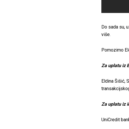
Do sada su, u
više.
Pomozimo Eld
Za uplatu iz 
Eldina Šišić, 
transakcijsk
Za uplatu iz 
UniCredit ban