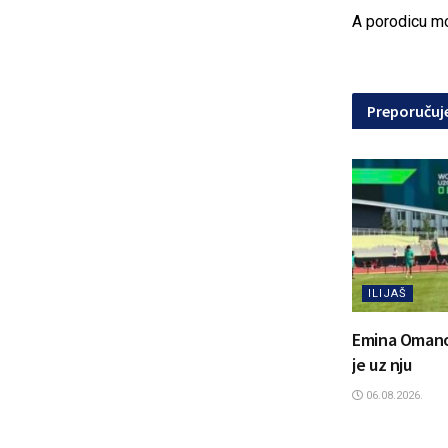
A porodicu mož
Preporuču
ILIJAŠ
Emina Omanovi
je uz nju
06.08.2026.