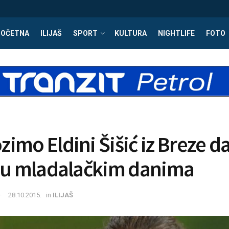
POČETNA
ILIJAŠ
SPORT
KULTURA
NIGHTLIFE
FOTO
imo Eldini Šišić iz Breze d
 u mladalačkim danima
28.10.2015.
in
ILIJAŠ