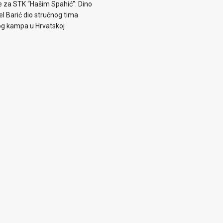
e za STK “Hašim Spahić”: Dino
jel Barić dio stručnog tima
og kampa u Hrvatskoj