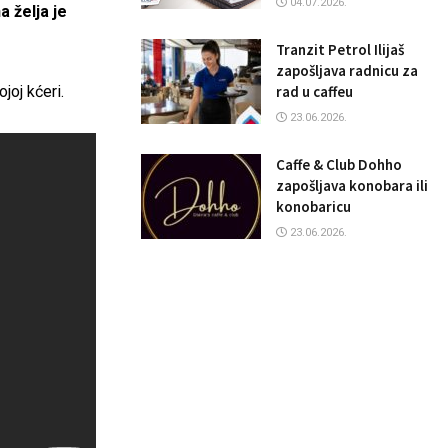
04.07.2026.
 želja je
Tranzit Petrol Ilijaš
zapošljava radnicu za
rad u caffeu
joj kćeri.
23.06.2026.
Caffe & Club Dohho
zapošljava konobara ili
konobaricu
23.06.2026.