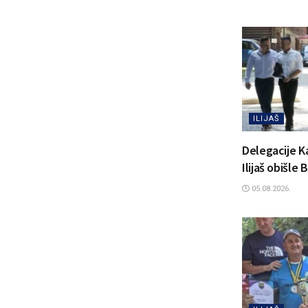
ILIJAŠ
Delegacije K
Ilijaš obišle
05.08.2026.