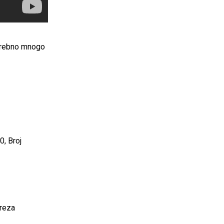
otrebno mnogo
0, Broj
Breza