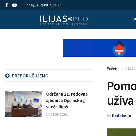
Friday, August 7, 2026
Početna
ILIJAŠ
PREPORUČUJEMO
Pomoz
Održana 21. redovna
uživa
sjednica Općinskog
vijeća Ilijaš
04.08.2026.
by
Redakcija