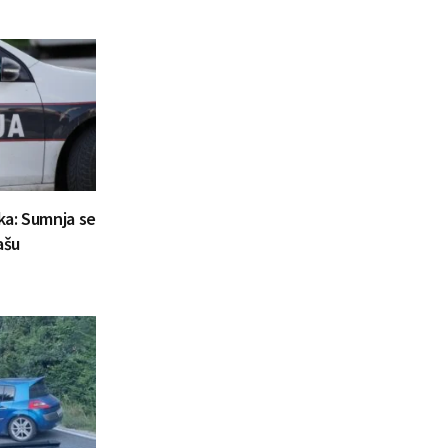
aka: Sumnja se
ašu