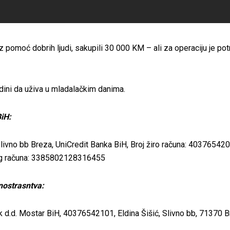
z pomoć dobrih ljudi, sakupili 30 000 KM – ali za operaciju je p
ini da uživa u mladalačkim danima.
BiH:
Slivno bb Breza, UniCredit Banka BiH, Broj žiro računa: 403765420
og računa: 3385802128316455
inostrasntva:
k d.d. Mostar BiH, 40376542101, Eldina Šišić, Slivno bb, 71370 