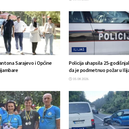
ILIJAŠ
antona Sarajevo i Općine
Policija uhapsila 25-godišnj
 Bijambare
da je podmetnuo požar u Ilij
05.08.2026.