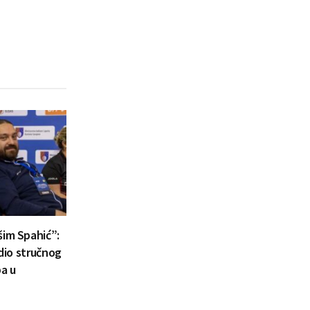
šim Spahić”:
 dio stručnog
a u