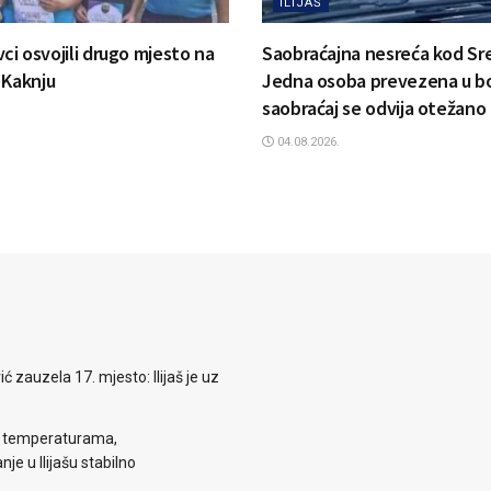
ILIJAŠ
ovci osvojili drugo mjesto na
Saobraćajna nesreća kod Sr
 Kaknju
Jedna osoba prevezena u bo
saobraćaj se odvija otežano
04.08.2026.
zauzela 17. mjesto: Ilijaš je uz
m temperaturama,
je u Ilijašu stabilno