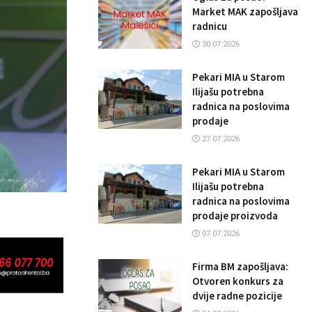
Market MAK zapošljava
radnicu
30.07.2026.
Pekari MIA u Starom
Ilijašu potrebna
radnica na poslovima
prodaje
27.07.2026.
Pekari MIA u Starom
Ilijašu potrebna
radnica na poslovima
prodaje proizvoda
07.07.2026.
Firma BM zapošljava:
Otvoren konkurs za
dvije radne pozicije