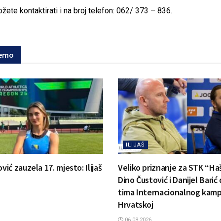
ete kontaktirati i na broj telefon: 062/ 373 – 836.
jemo
ILIJAŠ
ć zauzela 17. mjesto: Ilijaš
Veliko priznanje za STK “Ha
Dino Čustović i Danijel Barić
tima Internacionalnog kamp
Hrvatskoj
06.08.2026.