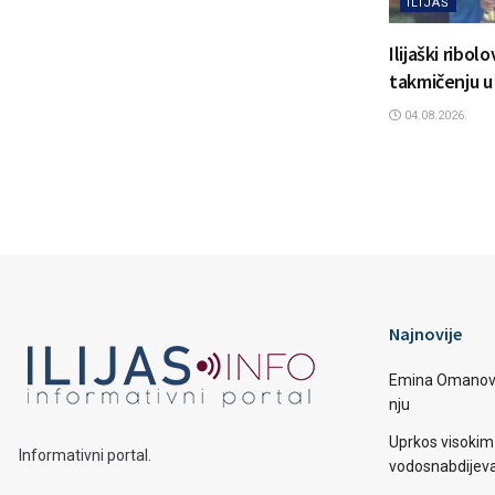
ILIJAŠ
Ilijaški ribol
takmičenju u
04.08.2026.
Najnovije
Emina Omanović 
nju
Uprkos visoki
Informativni portal.
vodosnabdijevan