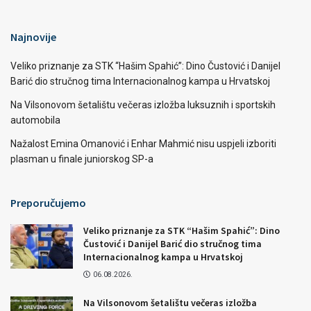
Najnovije
Veliko priznanje za STK “Hašim Spahić”: Dino Čustović i Danijel
Barić dio stručnog tima Internacionalnog kampa u Hrvatskoj
Na Vilsonovom šetalištu večeras izložba luksuznih i sportskih
automobila
Nažalost Emina Omanović i Enhar Mahmić nisu uspjeli izboriti
plasman u finale juniorskog SP-a
Preporučujemo
Veliko priznanje za STK “Hašim Spahić”: Dino
Čustović i Danijel Barić dio stručnog tima
Internacionalnog kampa u Hrvatskoj
06.08.2026.
Na Vilsonovom šetalištu večeras izložba