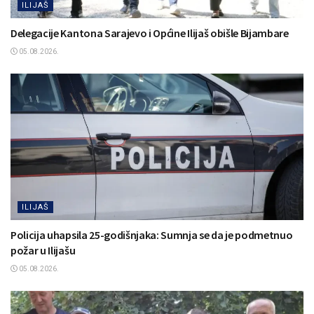
ILIJAŠ
Delegacije Kantona Sarajevo i Općine Ilijaš obišle Bijambare
05.08.2026.
ILIJAŠ
Policija uhapsila 25-godišnjaka: Sumnja se da je podmetnuo
požar u Ilijašu
05.08.2026.