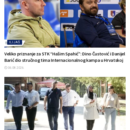
ILIJAŠ
Veliko priznanje za STK “Hašim Spahić”: Dino Čustović i Danijel
Barić dio stručnog tima Internacionalnog kampa u Hrvatskoj
06.08.2026.