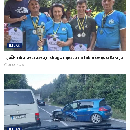
ILIJAŠ
Ilijaški ribolovci osvojili drugo mjesto na takmičenju u Kaknju
04.08.2026.
ILIJAŠ