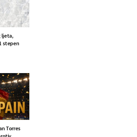
 ljeta,
41 stepen
ran Torres
rotiv