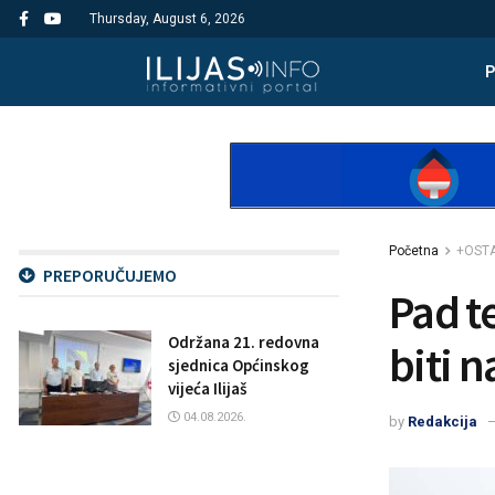
Thursday, August 6, 2026
Početna
+OST
PREPORUČUJEMO
Pad t
Održana 21. redovna
biti 
sjednica Općinskog
vijeća Ilijaš
04.08.2026.
by
Redakcija