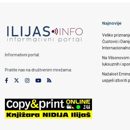
Najnovije
Veliko priznanj
Čustović i Dani
Internacionaln
Informativni portal.
Na Vilsonovom 
luksuznih i spo
Pratite nas na društvenim mrežama:
Nažalost Emina
uspjeli izborit