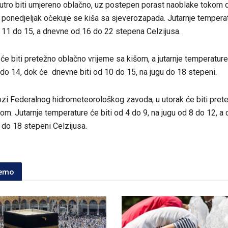
 jutro biti umjereno oblačno, uz postepen porast naoblake tokom 
a ponedjeljak očekuje se kiša sa sjeverozapada. Jutarnje tempera
d 11 do 15, a dnevne od 16 do 22 stepena Celzijusa.
 će biti pretežno oblačno vrijeme sa kišom, a jutarnje temperature
 do 14, dok će dnevne biti od 10 do 15, na jugu do 18 stepeni.
i Federalnog hidrometeorološkog zavoda, u utorak će biti pret
šom. Jutarnje temperature će biti od 4 do 9, na jugu od 8 do 12, a
 do 18 stepeni Celzijusa.
jemo