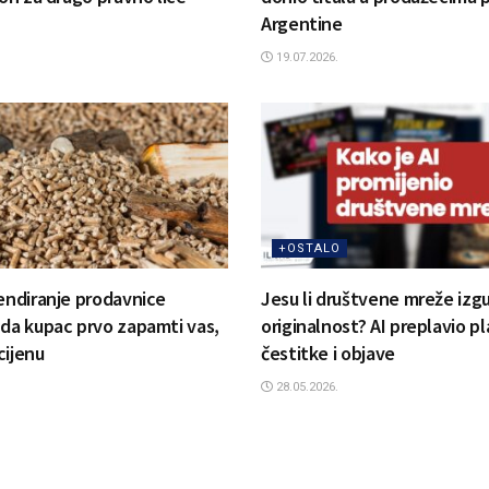
Argentine
19.07.2026.
+OSTALO
rendiranje prodavnice
Jesu li društvene mreže izgu
 da kupac prvo zapamti vas,
originalnost? AI preplavio p
cijenu
čestitke i objave
28.05.2026.