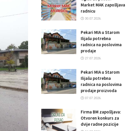
Market MAK zapošljava
radnicu
30.07.2026.
Pekari MIA u Starom
Ilijašu potrebna
radnica na poslovima
prodaje
27.07.2026.
Pekari MIA u Starom
Ilijašu potrebna
radnica na poslovima
prodaje proizvoda
07.07.2026.
Firma BM zapošljava:
Otvoren konkurs za
dvije radne pozicije