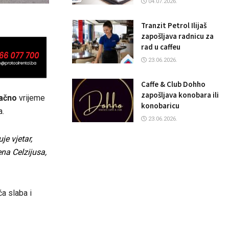
04.07.2026.
Tranzit Petrol Ilijaš
zapošljava radnicu za
rad u caffeu
23.06.2026.
Caffe & Club Dohho
zapošljava konobara ili
lačno
vrijeme
konobaricu
a.
23.06.2026.
e vjetar,
na Celzijusa,
a slaba i