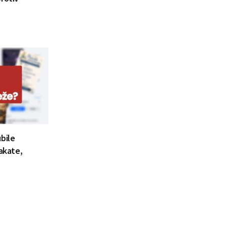
bile
lakate,