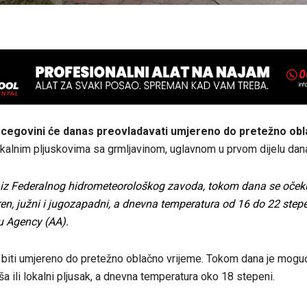
rcegovini će danas preovladavati umjereno do pretežno ob
lokalnim pljuskovima sa grmljavinom, uglavnom u prvom dijelu dan
iz Federalnog hidrometeorološkog zavoda, tokom dana se očekuj
en, južni i jugozapadni, a dnevna temperatura od 16 do 22 stepe
 Agency (AA).
 biti umjereno do pretežno oblačno vrijeme. Tokom dana je moguć
a ili lokalni pljusak, a dnevna temperatura oko 18 stepeni.