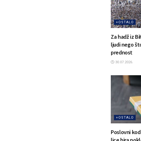
+OSTALO
Za hadž iz Bi
ljudi nego št
prednost
30.07.2026.
+OSTALO
Poslovni kod
lice bira pok