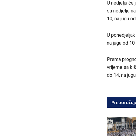
U nedjelju će
sa nedjelje n
10, na jugu o
U ponedjeljak
na jugu od 10
Prema prognoz
vrijeme sa ki
do 14, na jugu
Preporuču