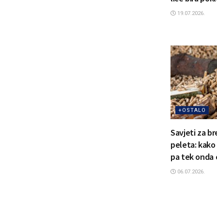
19.07.2026.
+OSTALO
Savjeti za b
peleta: kako
pa tek onda 
06.07.2026.