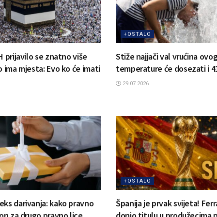
+OSTALO
H prijavilo se znatno više
Stiže najjači val vrućina ovog
o ima mjesta: Evo ko će imati
temperature će dosezati i 
29.07.2026.
+OSTALO
eks darivanja: kako pravno
Španija je prvak svijeta! Fer
lon za drugo pravno lice
donio titulu u produžecima p