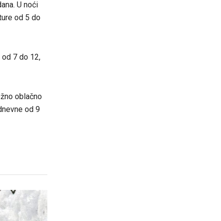
dana. U noći
ture od 5 do
 od 7 do 12,
ežno oblačno
 dnevne od 9