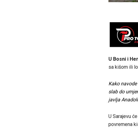
U Bosni i He
sa kišom ili 
Kako navode 
slab do umjer
javlja
Anadolu
U Sarajevu će
povremena kiš