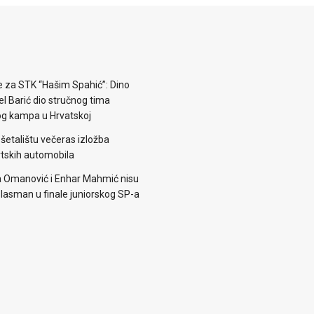
e za STK “Hašim Spahić”: Dino
jel Barić dio stručnog tima
og kampa u Hrvatskoj
šetalištu večeras izložba
rtskih automobila
 Omanović i Enhar Mahmić nisu
i plasman u finale juniorskog SP-a