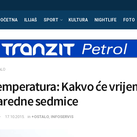
POČETNA
ILIJAŠ
SPORT
KULTURA
NIGHTLIFE
FOTO
ALO
emperatura: Kakvo će vrij
naredne sedmice
17.10.2015.
in
+OSTALO
,
INFOSERVIS