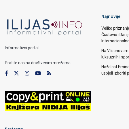
Najnovije
Veliko priznanj
Čustović i Dani
Internacionaln
Informativni portal.
Na Vilsonovom 
luksuznih i spo
Pratite nas na društvenim mrežama:
Nažalost Emina
uspjeli izborit
Pretraga