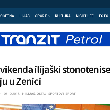
POČETNA
ILIJAŠ
SPORT
KULTURA
NIGHTLIFE
FOTO
vikenda ilijaški stonotenise
ju u Zenici
06.10.2015.
in
ILIJAŠ
,
OSTALI SPORTOVI
,
SPORT