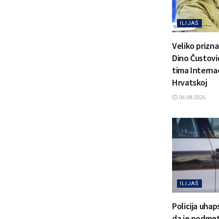
ILIJAŠ
Veliko prizn
Dino Čustović
tima Interna
Hrvatskoj
06.08.2026.
ILIJAŠ
Policija uhap
da je podmetn