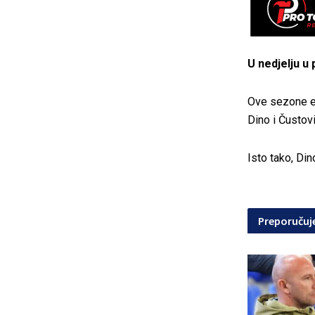
U nedjelju u 
Ove sezone ek
Dino i Čustov
Isto tako, Din
Preporuču