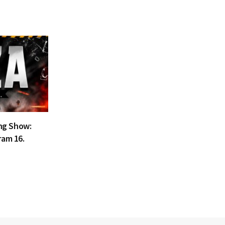
ing Show:
ram 16.