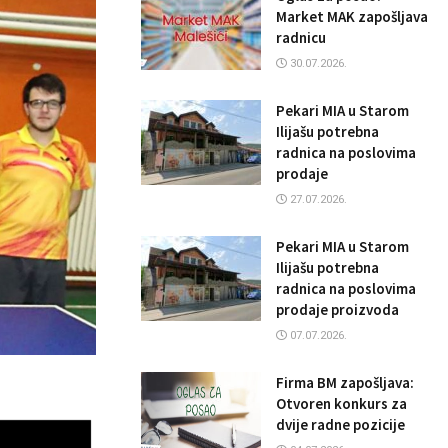
Market MAK zapošljava
radnicu
30.07.2026.
Pekari MIA u Starom
Ilijašu potrebna
radnica na poslovima
prodaje
27.07.2026.
Pekari MIA u Starom
Ilijašu potrebna
radnica na poslovima
prodaje proizvoda
07.07.2026.
Firma BM zapošljava:
Otvoren konkurs za
dvije radne pozicije