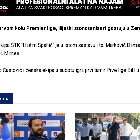
prvom kolu Premier lige, ilijaški stonoteniseri gostuju u Zeni
ipa STK “Hašim Spahić” je u istom sastavu i to: Marković Damja
ić Mirnes.
o Čustović i ženska ekipa u subotu igra prvi turnir Prve lige BiH 
jemo