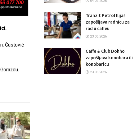
04.07.2026.
Tranzit Petrol Ilijaš
zapošljava radnicu za
ci.
rad u caffeu
23.06.2026.
n, Čustović
Caffe & Club Dohho
zapošljava konobara ili
konobaricu
u Goraždu.
23.06.2026.