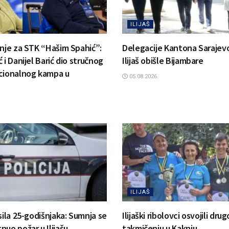
ILIJAŠ
anje za STK “Hašim Spahić”:
Delegacije Kantona Sarajevo
 i Danijel Barić dio stručnog
Ilijaš obišle Bijambare
cionalnog kampa u
05.08.2026.
ILIJAŠ
sila 25-godišnjaka: Sumnja se
Ilijaški ribolovci osvojili dr
uo požar u Ilijašu
takmičenju u Kaknju