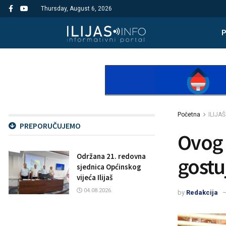
Thursday, August 6, 2026
Početna
ILIJAŠ
PREPORUČUJEMO
Ovog 
Održana 21. redovna
gostu
sjednica Općinskog
vijeća Ilijaš
04.08.2026.
by
Redakcija