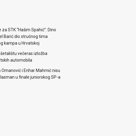
e za STK “Hašim Spahić”: Dino
jel Barić dio stručnog tima
og kampa u Hrvatskoj
šetalištu večeras izložba
rtskih automobila
 Omanović i Enhar Mahmić nisu
i plasman u finale juniorskog SP-a