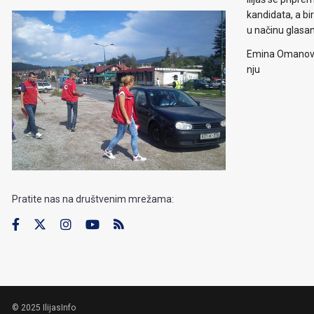
kandidata, a b
u načinu glasa
Emina Omanović 
nju
Pratite nas na društvenim mrežama:
© 2025 IlijasInfo