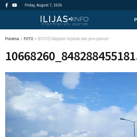
Friday, August 7, 2026
Početna
FOTO
[FOTO] Obilježen Svjetski dan prve pomoći
10668260_848288455181