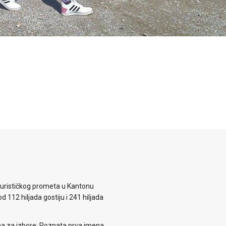
 turističkog prometa u Kantonu
d 112 hiljada gostiju i 241 hiljada
ema za izbore: Poznata prva imena