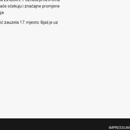
irače očekuju i značajne promjene
nja
zauzela 17. mjesto: Ilijaš je uz
IMPRESSUM