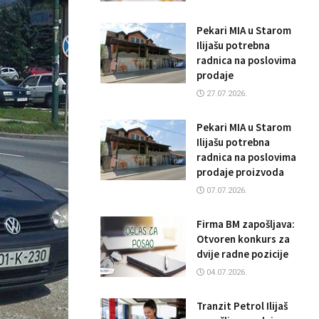
Pekari MIA u Starom
Ilijašu potrebna
radnica na poslovima
prodaje
27.07.2026.
Pekari MIA u Starom
Ilijašu potrebna
radnica na poslovima
prodaje proizvoda
07.07.2026.
Firma BM zapošljava:
Otvoren konkurs za
dvije radne pozicije
04.07.2026.
Tranzit Petrol Ilijaš