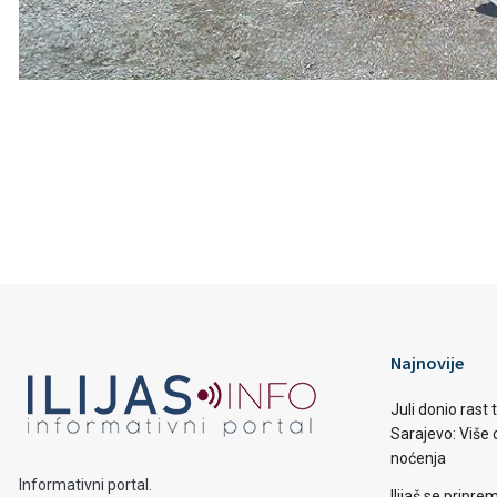
Najnovije
Juli donio rast
Sarajevo: Više o
noćenja
Informativni portal.
Ilijaš se pripr