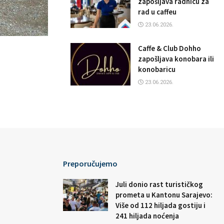
zapošljava radnicu za
rad u caffeu
23.06.2026.
Caffe & Club Dohho
zapošljava konobara ili
konobaricu
23.06.2026.
Preporučujemo
Juli donio rast turističkog
prometa u Kantonu Sarajevo:
Više od 112 hiljada gostiju i
241 hiljada noćenja