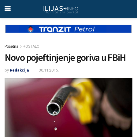
Početna
+OSTALO
Novo pojeftinjenje goriva u FBiH
by
Redakcija
30.11.2015.