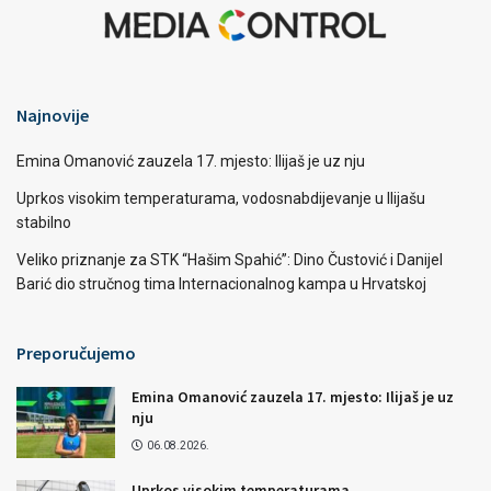
Najnovije
Emina Omanović zauzela 17. mjesto: Ilijaš je uz nju
Uprkos visokim temperaturama, vodosnabdijevanje u Ilijašu
stabilno
Veliko priznanje za STK “Hašim Spahić”: Dino Čustović i Danijel
Barić dio stručnog tima Internacionalnog kampa u Hrvatskoj
Preporučujemo
Emina Omanović zauzela 17. mjesto: Ilijaš je uz
nju
06.08.2026.
Uprkos visokim temperaturama,