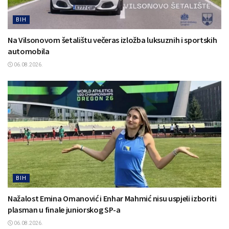
BIH
Na Vilsonovom šetalištu večeras izložba luksuznih i sportskih
automobila
06.08.2026.
BIH
Nažalost Emina Omanović i Enhar Mahmić nisu uspjeli izboriti
plasman u finale juniorskog SP-a
06.08.2026.