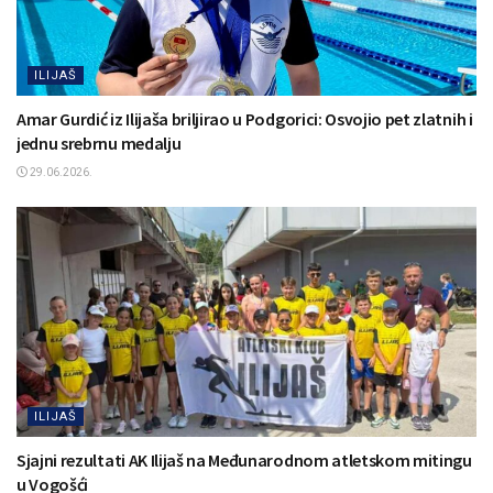
ILIJAŠ
Amar Gurdić iz Ilijaša briljirao u Podgorici: Osvojio pet zlatnih i
jednu srebrnu medalju
29.06.2026.
ILIJAŠ
Sjajni rezultati AK Ilijaš na Međunarodnom atletskom mitingu
u Vogošći