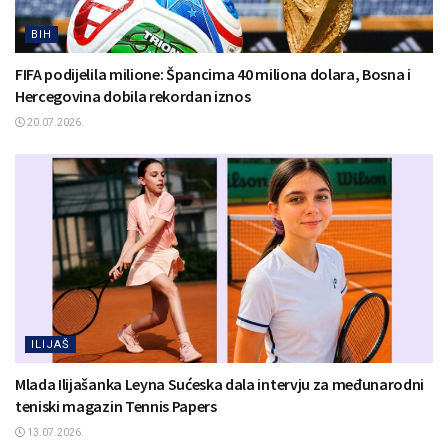
BIH
FIFA podijelila milione: Špancima 40 miliona dolara, Bosna i
Hercegovina dobila rekordan iznos
20.07.2026.
ILIJAŠ
Mlada Ilijašanka Leyna Sućeska dala intervju za međunarodni
teniski magazin Tennis Papers
13.07.2026.