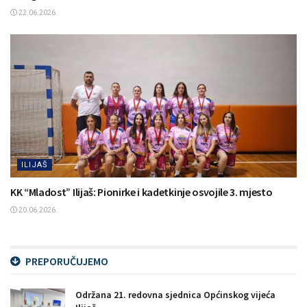
22.06.2026.
ILIJAŠ
KK “Mladost” Ilijaš: Pionirke i kadetkinje osvojile 3. mjesto
20.06.2026.
PREPORUČUJEMO
Održana 21. redovna sjednica Općinskog vijeća