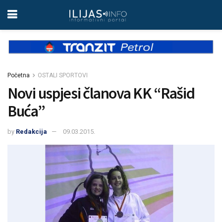
Početna
OSTALI SPORTOVI
Novi uspjesi članova KK “Rašid
Buća”
by
Redakcija
09.03.2015.