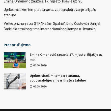
Emina Omanović zauzela 17. mjesto: Ilijaš je uz nju
Uprkos visokim temperaturama, vodosnabdijevanje u Ilijašu
stabilno
Veliko priznanje za STK “Hašim Spahić”: Dino Čustović i Danijel
Barić dio stručnog tima Internacionalnog kampa u Hrvatskoj
Preporučujemo
Emina Omanović zauzela 17. mjesto: Ilijaš je uz
nju
06.08.2026.
Uprkos visokim temperaturama,
vodosnabdijevanje u Ilijašu stabilno
06.08.2026.