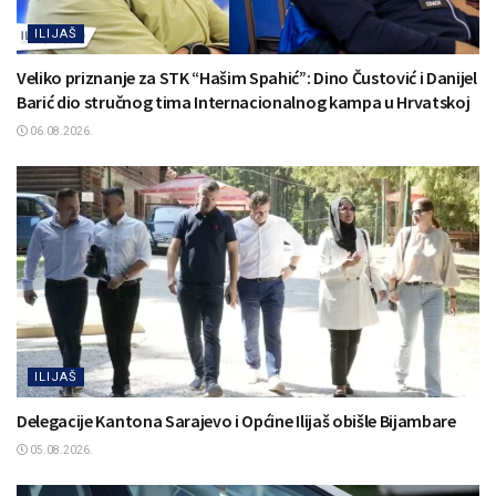
ILIJAŠ
Veliko priznanje za STK “Hašim Spahić”: Dino Čustović i Danijel
Barić dio stručnog tima Internacionalnog kampa u Hrvatskoj
06.08.2026.
ILIJAŠ
Delegacije Kantona Sarajevo i Općine Ilijaš obišle Bijambare
05.08.2026.