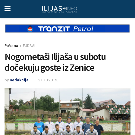
Početna
FUDBAL
Nogometaši Ilijaša u subotu
dočekuju goste iz Zenice
by
Redakcija
21.10.2015.