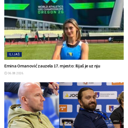
ILIJAŠ
Emina Omanović zauzela 17. mjesto: Ilijaš je uz nju
06.08.2026.