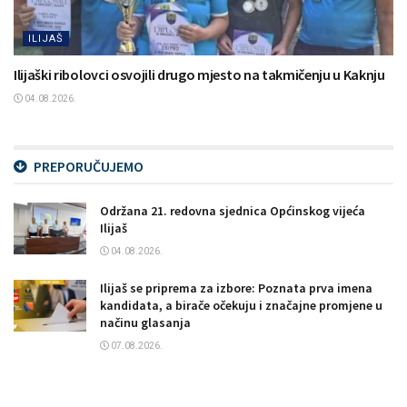
ILIJAŠ
Ilijaški ribolovci osvojili drugo mjesto na takmičenju u Kaknju
04.08.2026.
PREPORUČUJEMO
Održana 21. redovna sjednica Općinskog vijeća
Ilijaš
04.08.2026.
Ilijaš se priprema za izbore: Poznata prva imena
kandidata, a birače očekuju i značajne promjene u
načinu glasanja
07.08.2026.