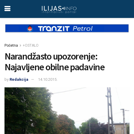
Početna
+OSTALO
Narandžasto upozorenje:
Najavljene obilne padavine
by
Redakcija
14.10.2015.