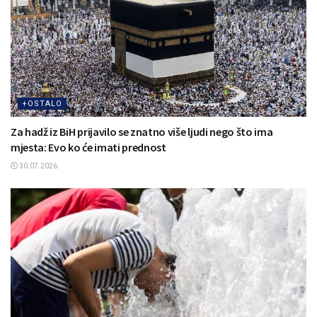
+OSTALO
Za hadž iz BiH prijavilo se znatno više ljudi nego što ima
mjesta: Evo ko će imati prednost
30.07.2026.