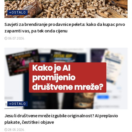
+OSTALO
Savjeti za brendiranje prodavnice peleta: kako da kupac prvo
zapamti vas, pa tek onda cijenu
06.07.2026.
+OSTALO
Jesu li društvene mreže izgubile originalnost? AI preplavio
plakate, čestitke i objave
28.05.2026.