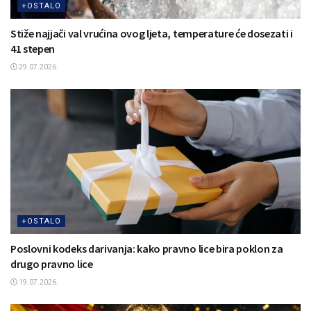
+OSTALO
Stiže najjači val vrućina ovog ljeta, temperature će dosezati i
41 stepen
29.07.2026.
+OSTALO
Poslovni kodeks darivanja: kako pravno lice bira poklon za
drugo pravno lice
19.07.2026.