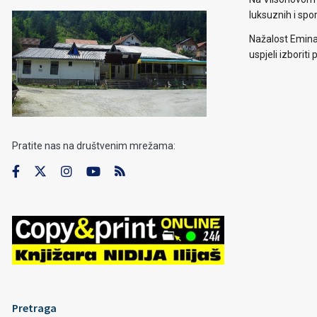
luksuznih i spo
Nažalost Emina
uspjeli izborit
Pratite nas na društvenim mrežama:
Pretraga