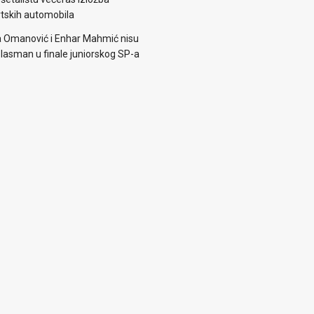
rtskih automobila
 Omanović i Enhar Mahmić nisu
i plasman u finale juniorskog SP-a