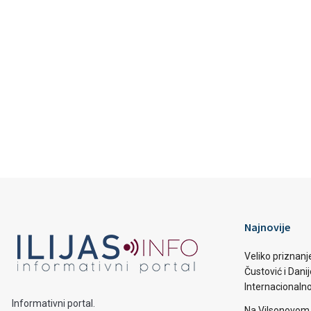
Najnovije
Veliko priznanj
Čustović i Dani
Internacionaln
Informativni portal.
Na Vilsonovom 