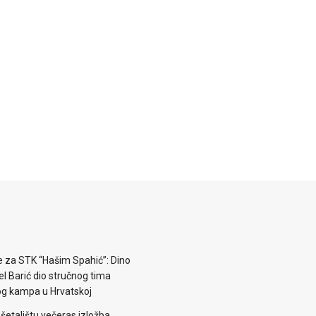
e za STK “Hašim Spahić”: Dino
jel Barić dio stručnog tima
og kampa u Hrvatskoj
šetalištu večeras izložba