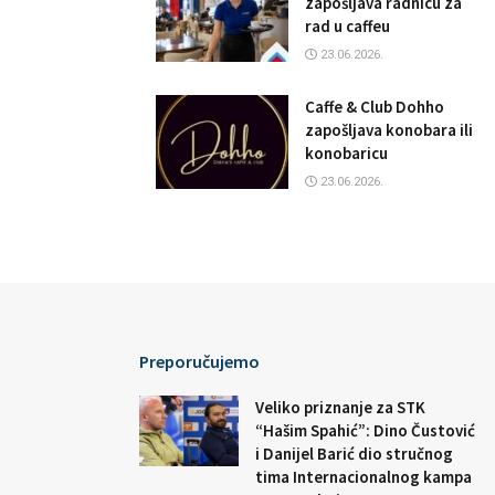
zapošljava radnicu za
rad u caffeu
23.06.2026.
Caffe & Club Dohho
zapošljava konobara ili
konobaricu
23.06.2026.
Preporučujemo
Veliko priznanje za STK
“Hašim Spahić”: Dino Čustović
i Danijel Barić dio stručnog
tima Internacionalnog kampa