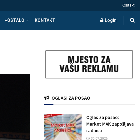
Kontakt
+OSTALO
KONTAKT
Login
OGLASI ZA POSAO
Oglas za posao:
Market MAK zapošljava
radnicu
30.07.2026.