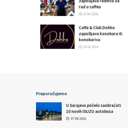
zapošljava radnicu za
rad u caffeu
23.06.2026.
Caffe & Club Dohho
zapošljava konobara ili
konobaricu
23.06.2026.
Preporučujemo
U Sarajevu počelo saobraćati
10 novih ISUZU autobusa
07.08.2026.