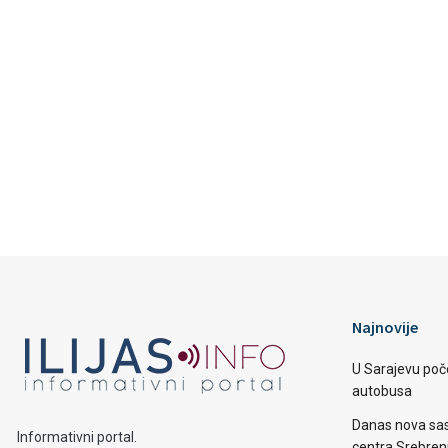
Najnovije
U Sarajevu poč
autobusa
Danas nova sas
Informativni portal.
centra Srebren