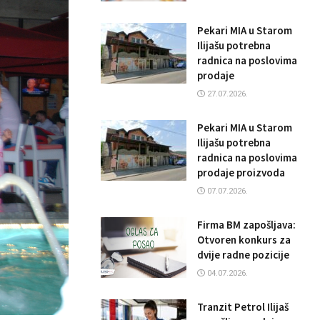
Pekari MIA u Starom
Ilijašu potrebna
radnica na poslovima
prodaje
27.07.2026.
Pekari MIA u Starom
Ilijašu potrebna
radnica na poslovima
prodaje proizvoda
07.07.2026.
Firma BM zapošljava:
Otvoren konkurs za
dvije radne pozicije
04.07.2026.
Tranzit Petrol Ilijaš