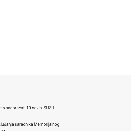
elo saobraćati 10 novih ISUZU
lušanja saradnika Memorijalnog
ica