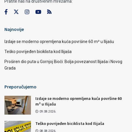
Pratite nas na društvenim mrežama:
Najnovije
Izdaje se moderno opremljena kuća površine 60 m² u Ilijašu
Teško povrijeđen biciklista kod Ilijaša
Proširen dio puta u Gornjoj Bioči: Bolja povezanost Ilijaša i Novog
Grada
Preporučujemo
Izdaje se moderno opremljena kuća površine 60
m² u Ilijašu
09.08.2026.
Teško povrijeđen biciklista kod Ilijaša
08.08.2026.