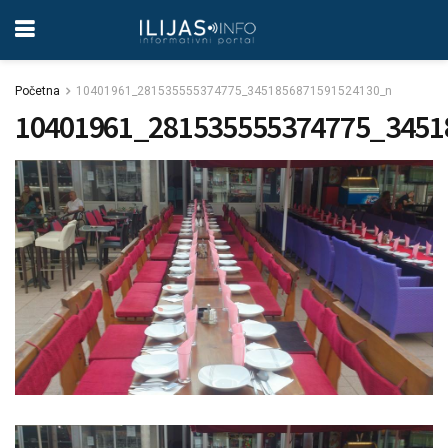
Početna
10401961_281535555374775_3451856871591524130_n
10401961_281535555374775_3451