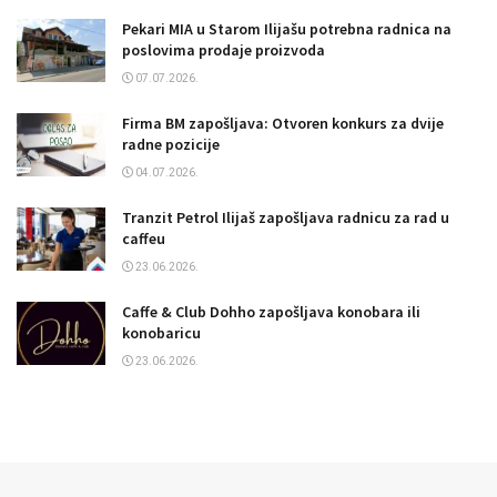
Pekari MIA u Starom Ilijašu potrebna radnica na
poslovima prodaje proizvoda
07.07.2026.
Firma BM zapošljava: Otvoren konkurs za dvije
radne pozicije
04.07.2026.
Tranzit Petrol Ilijaš zapošljava radnicu za rad u
caffeu
23.06.2026.
Caffe & Club Dohho zapošljava konobara ili
konobaricu
23.06.2026.