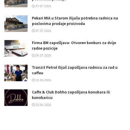
27.07.2026.
Pekari MIA u Starom Ilijašu potrebna radnica na
poslovima prodaje proizvoda
07.07.2026.
Firma BM zapošljava: Otvoren konkurs za dvije
radne pozicije
04.07.2026.
Tranzit Petrol Ilijaš zapošljava radnicu za rad u
caffeu
23.06.2026.
Caffe & Club Dohho zapošljava konobara ili
konobaricu
23.06.2026.