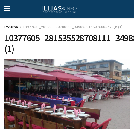
Početna
10377605_281535528708111_3498863165876886473_n (1)
10377605_281535528708111_3498
(1)