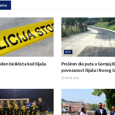
jemo
BIH
đen biciklista kod Ilijaša
Proširen dio puta u Gornjoj Bi
povezanost Ilijaša i Novog 
08.08.2026.