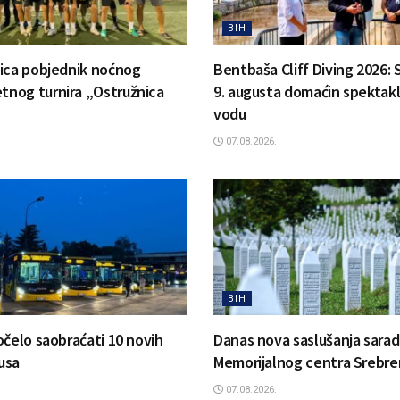
BIH
ica pobjednik noćnog
Bentbaša Cliff Diving 2026: S
nog turnira „Ostružnica
9. augusta domaćin spektak
vodu
07.08.2026.
BIH
očelo saobraćati 10 novih
Danas nova saslušanja sarad
usa
Memorijalnog centra Srebre
07.08.2026.