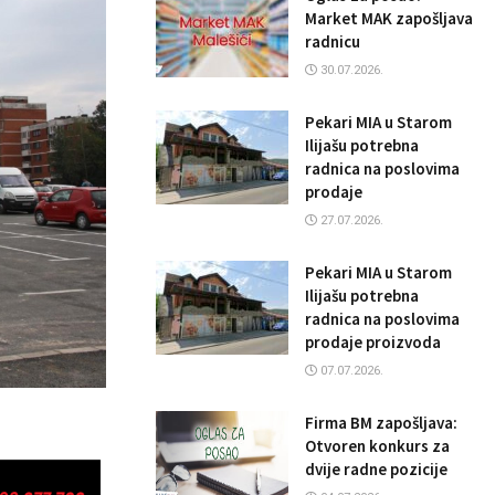
Market MAK zapošljava
radnicu
30.07.2026.
Pekari MIA u Starom
Ilijašu potrebna
radnica na poslovima
prodaje
27.07.2026.
Pekari MIA u Starom
Ilijašu potrebna
radnica na poslovima
prodaje proizvoda
07.07.2026.
Firma BM zapošljava:
Otvoren konkurs za
dvije radne pozicije