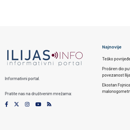
Najnovije
Teško povrijeđen
Proširen dio put
povezanost Ilij
Informativni portal.
Ekostan Fojnic
malonogometno
Pratite nas na društvenim mrežama: