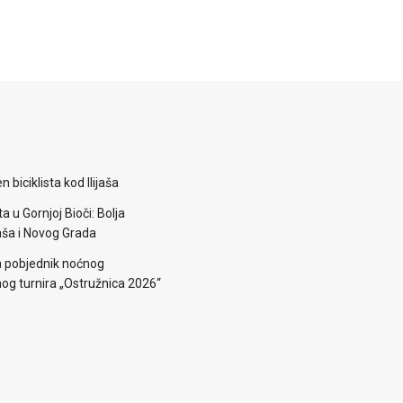
 biciklista kod Ilijaša
a u Gornjoj Bioči: Bolja
aša i Novog Grada
a pobjednik noćnog
g turnira „Ostružnica 2026“