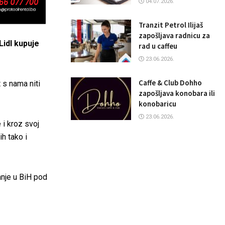
04.07.2026.
Tranzit Petrol Ilijaš
zapošljava radnicu za
Lidl kupuje
rad u caffeu
23.06.2026.
Caffe & Club Dohho
 s nama niti
zapošljava konobara ili
konobaricu
23.06.2026.
 i kroz svoj
h tako i
anje u BiH pod