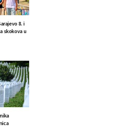
arajevo 8. i
la skokova u
nika
nica