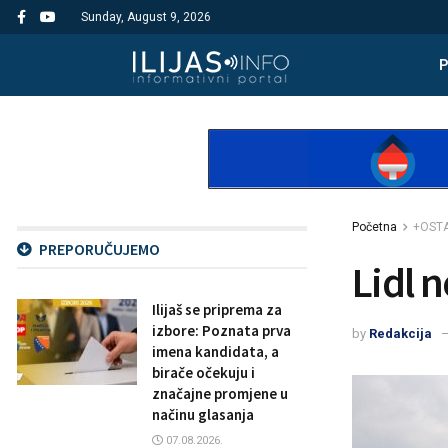
Sunday, August 9, 2026
Početna
+OST
PREPORUČUJEMO
Lidl 
Ilijaš se priprema za
izbore: Poznata prva
by
Redakcija
imena kandidata, a
birače očekuju i
značajne promjene u
načinu glasanja
07.08.2026.