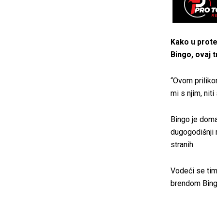
Kako u prote
Bingo, ovaj 
“Ovom priliko
mi s njim, nit
Bingo je domać
dugogodišnji 
stranih.
Vodeći se tim
brendom Bingo