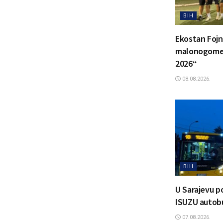
BIH
Ekostan Fojn
malonogomet
2026“
08.08.2026.
BIH
U Sarajevu p
ISUZU autob
07.08.2026.