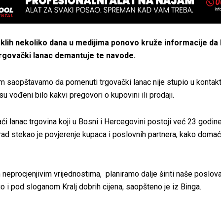
klih nekoliko dana u medijima ponovo kruže informacije da 
trgovački lanac demantuje te navode.
m saopštavamo da pomenuti trgovački lanac nije stupio u kontakt
i su vođeni bilo kakvi pregovori o kupovini ili prodaji.
i lanac trgovina koji u Bosni i Hercegovini postoji već 23 godine
rad stekao je povjerenje kupaca i poslovnih partnera, kako domaći
 neprocjenjivim vrijednostima, planiramo dalje širiti naše poslov
 i pod sloganom Kralj dobrih cijena, saopšteno je iz Binga.