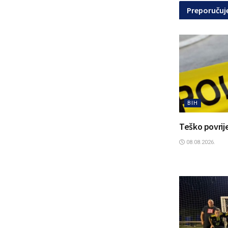
Preporuču
BIH
Teško povrije
08.08.2026.