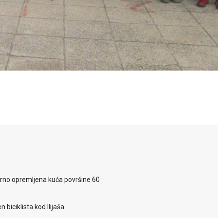
rno opremljena kuća površine 60
 biciklista kod Ilijaša