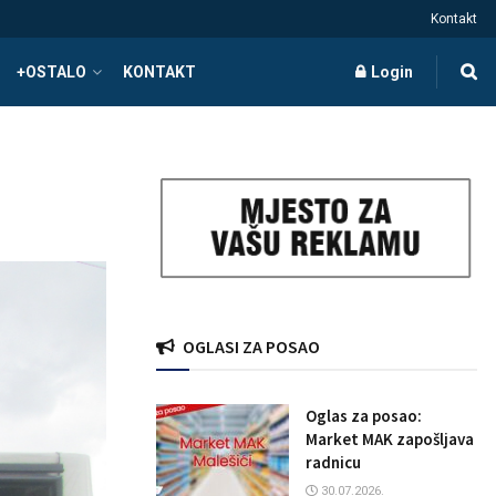
Kontakt
+OSTALO
KONTAKT
Login
OGLASI ZA POSAO
Oglas za posao:
Market MAK zapošljava
radnicu
30.07.2026.