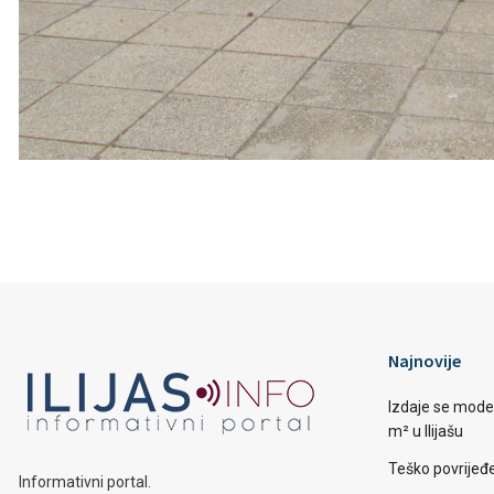
Najnovije
Izdaje se mode
m² u Ilijašu
Teško povrijeđen
Informativni portal.