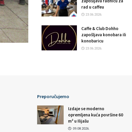
zapošljava radnicu za
rad u caffeu
23.06.2026.
Caffe & Club Dohho
zapošljava konobara ili
konobaricu
23.06.2026.
Preporučujemo
Izdaje se moderno
opremljena kuća površine 60
m² u Ilijašu
09.08.2026.