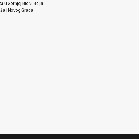
a u Gornjoj Bioči: Bolja
aša i Novog Grada