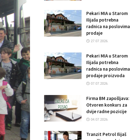
Pekari MIA u Starom
Ilijašu potrebna
radnica na poslovima
prodaje
27.07.2026.
Pekari MIA u Starom
Ilijašu potrebna
radnica na poslovima
prodaje proizvoda
07.07.2026.
Firma BM zapošljava:
Otvoren konkurs za
dvije radne pozicije
04.07.2026.
Tranzit Petrol Ilijaš