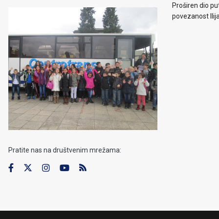
Proširen dio put
povezanost Ilij
Pratite nas na društvenim mrežama: