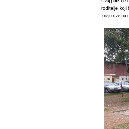
Ovaj park će 
roditelje, koj
imaju sve na 