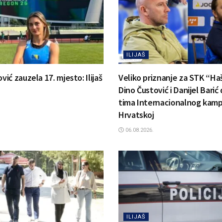
ILIJAŠ
ć zauzela 17. mjesto: Ilijaš
Veliko priznanje za STK “Ha
Dino Čustović i Danijel Barić
tima Internacionalnog kamp
Hrvatskoj
06.08.2026.
ILIJAŠ