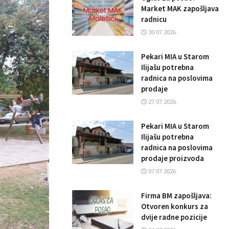
Market MAK zapošljava
radnicu
30.07.2026.
Pekari MIA u Starom
Ilijašu potrebna
radnica na poslovima
prodaje
27.07.2026.
Pekari MIA u Starom
Ilijašu potrebna
radnica na poslovima
prodaje proizvoda
07.07.2026.
Firma BM zapošljava:
Otvoren konkurs za
dvije radne pozicije