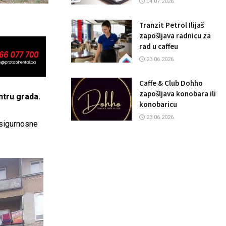
04.07.2026.
Tranzit Petrol Ilijaš
zapošljava radnicu za
rad u caffeu
23.06.2026.
Caffe & Club Dohho
zapošljava konobara ili
entru grada.
konobaricu
23.06.2026.
 sigurnosne