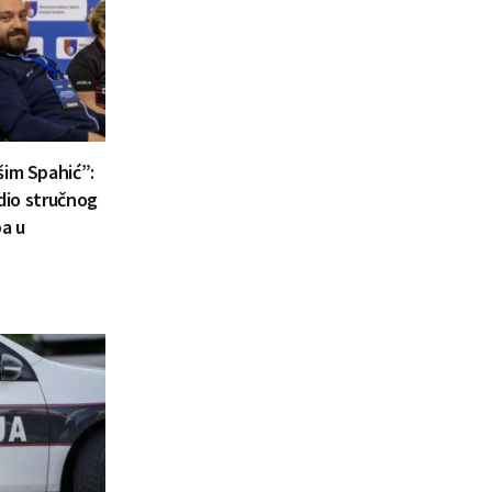
šim Spahić”:
 dio stručnog
a u