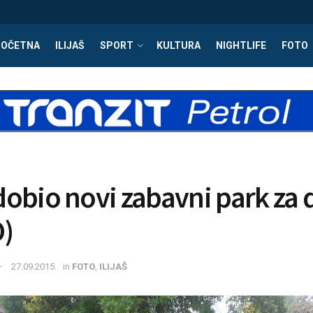
POČETNA
ILIJAŠ
SPORT
KULTURA
NIGHTLIFE
FOTO
 dobio novi zabavni park za 
)
27.09.2015.
in
FOTO
,
ILIJAŠ