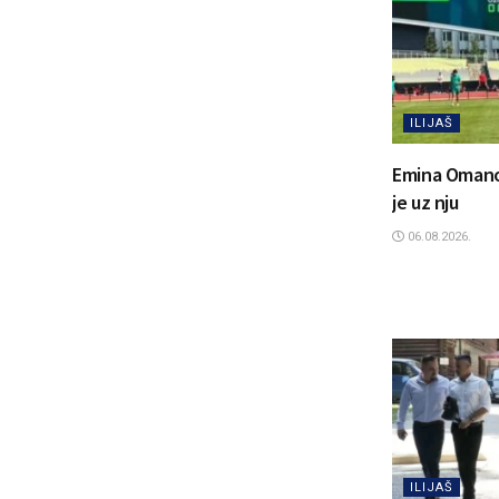
ILIJAŠ
Emina Omanovi
je uz nju
06.08.2026.
ILIJAŠ