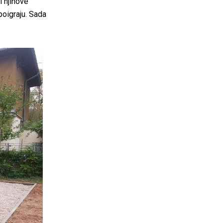
i njihove
poigraju. Sada