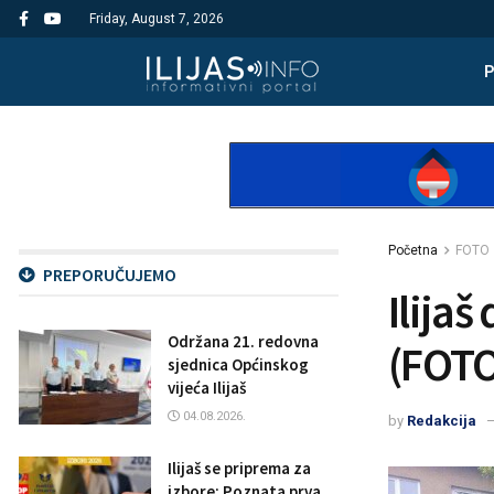
Friday, August 7, 2026
Početna
FOTO
PREPORUČUJEMO
Ilijaš
Održana 21. redovna
(FOTO
sjednica Općinskog
vijeća Ilijaš
04.08.2026.
by
Redakcija
Ilijaš se priprema za
izbore: Poznata prva