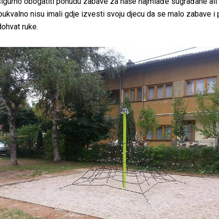
sigurno obogatiti ponudu zabave za naše najmlađe sugrađane ali 
i bukvalno nisu imali gdje izvesti svoju djecu da se malo zabave i 
dohvat ruke.