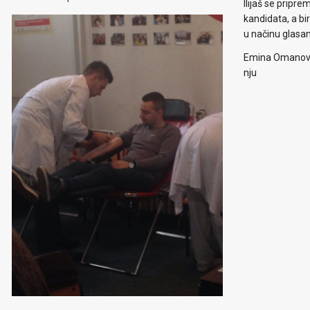
Ilijaš se pripr
kandidata, a b
u načinu glasa
Emina Omanović 
nju