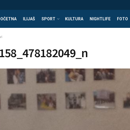
POČETNA
ILIJAŠ
SPORT
KULTURA
NIGHTLIFE
FOTO
vi
158_478182049_n