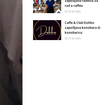
zapošljava radnicu za
rad u caffeu
23.06.2026.
Caffe & Club Dohho
zapošljava konobara ili
konobaricu
23.06.2026.