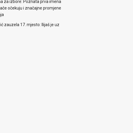
ema za izbore: Poznata prva imena
irače očekuju i značajne promjene
nja
zauzela 17. mjesto: Ilijaš je uz