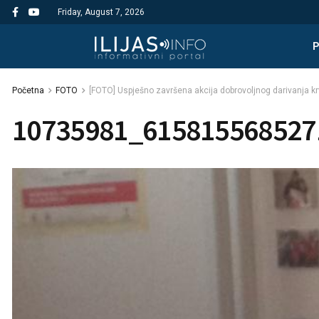
Friday, August 7, 2026
Početna
FOTO
[FOTO] Uspješno završena akcija dobrovoljnog darivanja kr
10735981_615815568527