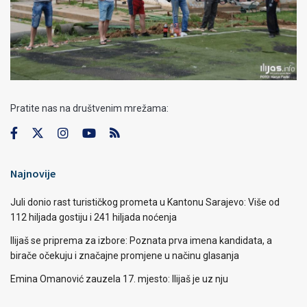
Pratite nas na društvenim mrežama:
Najnovije
Juli donio rast turističkog prometa u Kantonu Sarajevo: Više od
112 hiljada gostiju i 241 hiljada noćenja
Ilijaš se priprema za izbore: Poznata prva imena kandidata, a
birače očekuju i značajne promjene u načinu glasanja
Emina Omanović zauzela 17. mjesto: Ilijaš je uz nju