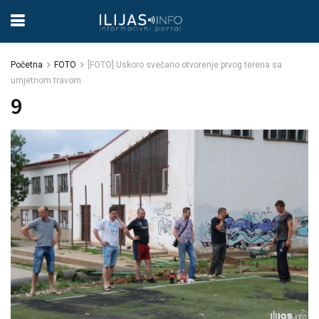
Početna
FOTO
[FOTO] Uskoro svečano otvorenje prvog terena sa
umjetnom travom
9