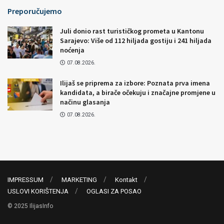
Preporučujemo
Juli donio rast turističkog prometa u Kantonu
Sarajevo: Više od 112 hiljada gostiju i 241 hiljada
noćenja
07.08.2026.
Ilijaš se priprema za izbore: Poznata prva imena
kandidata, a birače očekuju i značajne promjene u
načinu glasanja
07.08.2026.
IMPRESSUM
MARKETING
Kontakt
USLOVI KORIŠTENJA
OGLASI ZA POSAO
© 2025 IlijasInfo