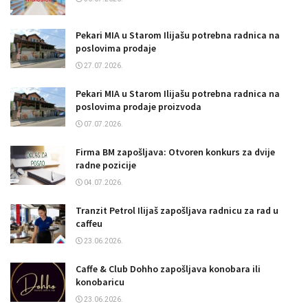
Pekari MIA u Starom Ilijašu potrebna radnica na
poslovima prodaje
27.07.2026.
Pekari MIA u Starom Ilijašu potrebna radnica na
poslovima prodaje proizvoda
07.07.2026.
Firma BM zapošljava: Otvoren konkurs za dvije
radne pozicije
04.07.2026.
Tranzit Petrol Ilijaš zapošljava radnicu za rad u
caffeu
23.06.2026.
Caffe & Club Dohho zapošljava konobara ili
konobaricu
23.06.2026.