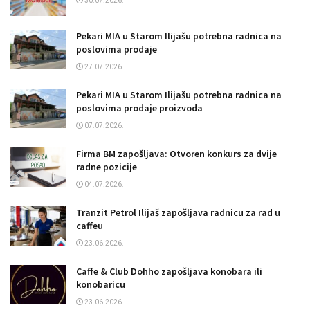
30.07.2026.
Pekari MIA u Starom Ilijašu potrebna radnica na
poslovima prodaje
27.07.2026.
Pekari MIA u Starom Ilijašu potrebna radnica na
poslovima prodaje proizvoda
07.07.2026.
Firma BM zapošljava: Otvoren konkurs za dvije
radne pozicije
04.07.2026.
Tranzit Petrol Ilijaš zapošljava radnicu za rad u
caffeu
23.06.2026.
Caffe & Club Dohho zapošljava konobara ili
konobaricu
23.06.2026.