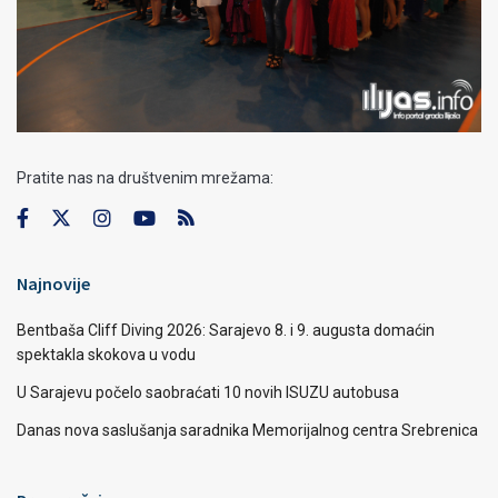
Pratite nas na društvenim mrežama:
Najnovije
Bentbaša Cliff Diving 2026: Sarajevo 8. i 9. augusta domaćin
spektakla skokova u vodu
U Sarajevu počelo saobraćati 10 novih ISUZU autobusa
Danas nova saslušanja saradnika Memorijalnog centra Srebrenica