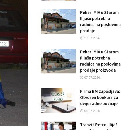
Pekari MIA u Starom
Ilijašu potrebna
radnica na poslovima
prodaje
27.07.2026.
Pekari MIA u Starom
Ilijašu potrebna
radnica na poslovima
prodaje proizvoda
07.07.2026.
Firma BM zapošljava:
Otvoren konkurs za
dvije radne pozicije
04.07.2026.
Tranzit Petrol Ilijaš