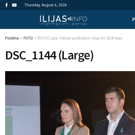
Thursday, August 6, 2026
Početna
FOTO
[FOTO] Luka: Održan predizborni skup OO SDA Ilijaš
DSC_1144 (Large)