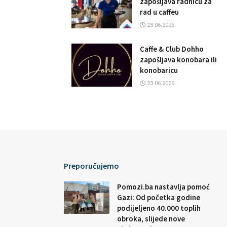
zapošljava radnicu za
rad u caffeu
23.06.2026.
Caffe & Club Dohho
zapošljava konobara ili
konobaricu
23.06.2026.
Preporučujemo
Pomozi.ba nastavlja pomoć
Gazi: Od početka godine
podijeljeno 40.000 toplih
obroka, slijede nove