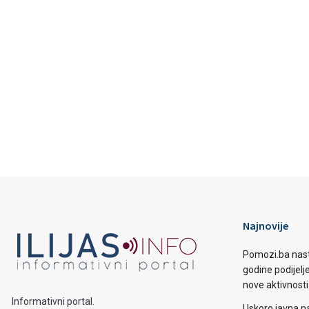
Najnovije
Pomozi.ba nast
godine podijelj
nove aktivnosti
Informativni portal.
Uskoro javna n