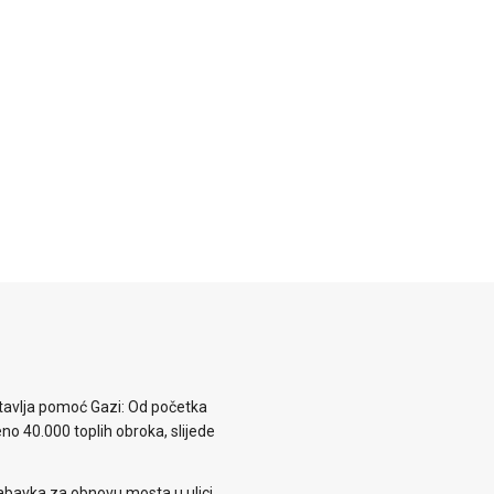
avlja pomoć Gazi: Od početka
eno 40.000 toplih obroka, slijede
abavka za obnovu mosta u ulici